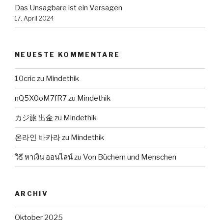
Das Unsagbare ist ein Versagen
17. April 2024
NEUESTE KOMMENTARE
10cric
zu
Mindethik
nQ5X0oM7fR7
zu
Mindethik
カジ旅 出金
zu
Mindethik
온라인 바카라
zu
Mindethik
วิธี หาเงิน ออนไลน์
zu
Von Büchern und Menschen
ARCHIV
Oktober 2025