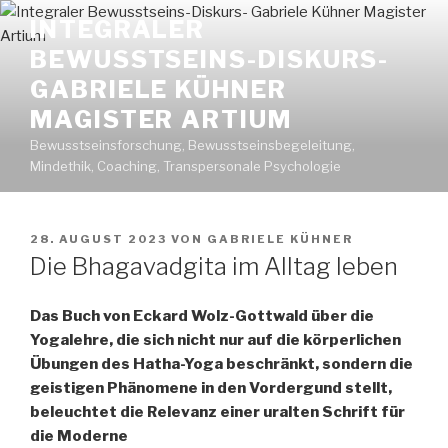
Zum
INTEGRALER
Inhalt
BEWUSSTSEINS-DISKURS-
springen
GABRIELE KÜHNER
MAGISTER ARTIUM
Bewusstseinsforschung, Bewusstseinsbegeleitung,
Mindethik, Coaching, Transpersonale Psychologie
VERÖFFENTLICHT
28. AUGUST 2023
VON
GABRIELE KÜHNER
AM
Die Bhagavadgita im Alltag leben
Das Buch von Eckard Wolz-Gottwald über die
Yogalehre, die sich nicht nur auf die körperlichen
Übungen des Hatha-Yoga beschränkt, sondern die
geistigen Phänomene in den Vordergund stellt,
beleuchtet die Relevanz einer uralten Schrift für
die Moderne