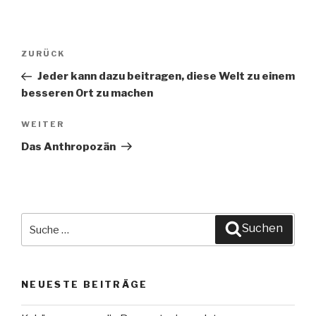
Beitragsnavigation
ZURÜCK
Vorheriger
Beitrag
Jeder kann dazu beitragen, diese Welt zu einem
besseren Ort zu machen
WEITER
Nächster
Beitrag
Das Anthropozän
Suche
Suchen
nach:
NEUESTE BEITRÄGE