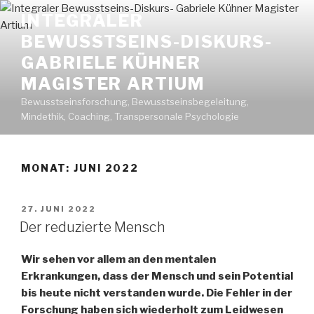
Zum
INTEGRALER
Inhalt
BEWUSSTSEINS-DISKURS-
springen
GABRIELE KÜHNER
MAGISTER ARTIUM
Bewusstseinsforschung, Bewusstseinsbegeleitung,
Mindethik, Coaching, Transpersonale Psychologie
MONAT: JUNI 2022
VERÖFFENTLICHT
27. JUNI 2022
AM
Der reduzierte Mensch
Wir sehen vor allem an den mentalen
Erkrankungen, dass der Mensch und sein Potential
bis heute nicht verstanden wurde. Die Fehler in der
Forschung haben sich wiederholt zum Leidwesen