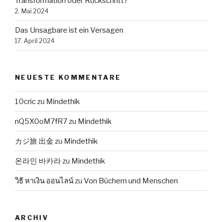
Transformation oder Rückschritt?
2. Mai 2024
Das Unsagbare ist ein Versagen
17. April 2024
NEUESTE KOMMENTARE
10cric
zu
Mindethik
nQ5X0oM7fR7
zu
Mindethik
カジ旅 出金
zu
Mindethik
온라인 바카라
zu
Mindethik
วิธี หาเงิน ออนไลน์
zu
Von Büchern und Menschen
ARCHIV