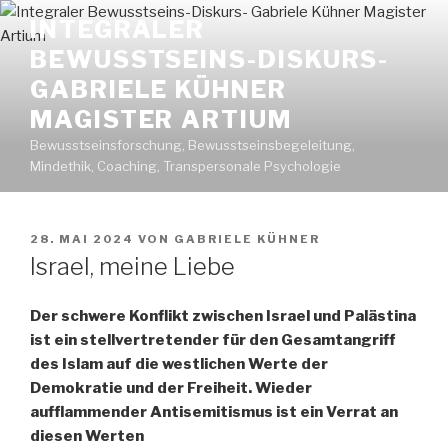
Zum
INTEGRALER
Inhalt
BEWUSSTSEINS-DISKURS-
springen
GABRIELE KÜHNER
MAGISTER ARTIUM
Bewusstseinsforschung, Bewusstseinsbegeleitung,
Mindethik, Coaching, Transpersonale Psychologie
VERÖFFENTLICHT
28. MAI 2024
VON
GABRIELE KÜHNER
AM
Israel, meine Liebe
Der schwere Konflikt zwischen Israel und Palästina
ist ein stellvertretender für den Gesamtangriff
des Islam auf die westlichen Werte der
Demokratie und der Freiheit. Wieder
aufflammender Antisemitismus ist ein Verrat an
diesen Werten