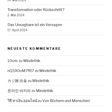
14. Mai 2024
Transformation oder Rückschritt?
2. Mai 2024
Das Unsagbare ist ein Versagen
17. April 2024
NEUESTE KOMMENTARE
10cric
zu
Mindethik
nQ5X0oM7fR7
zu
Mindethik
カジ旅 出金
zu
Mindethik
온라인 바카라
zu
Mindethik
วิธี หาเงิน ออนไลน์
zu
Von Büchern und Menschen