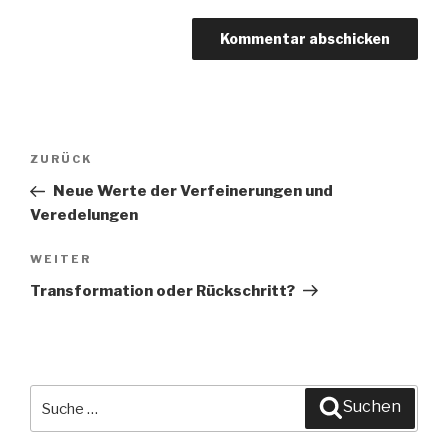
Beitragsnavigation
ZURÜCK
Vorheriger
Beitrag
Neue Werte der Verfeinerungen und
Veredelungen
WEITER
Nächster
Beitrag
Transformation oder Rückschritt?
Suche
Suchen
nach: