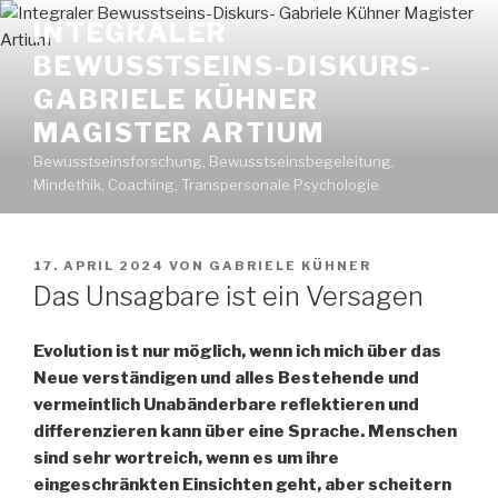
Zum
INTEGRALER
Inhalt
BEWUSSTSEINS-DISKURS-
springen
GABRIELE KÜHNER
MAGISTER ARTIUM
Bewusstseinsforschung, Bewusstseinsbegeleitung,
Mindethik, Coaching, Transpersonale Psychologie
VERÖFFENTLICHT
17. APRIL 2024
VON
GABRIELE KÜHNER
AM
Das Unsagbare ist ein Versagen
Evolution ist nur möglich, wenn ich mich über das
Neue verständigen und alles Bestehende und
vermeintlich Unabänderbare reflektieren und
differenzieren kann über eine Sprache. Menschen
sind sehr wortreich, wenn es um ihre
eingeschränkten Einsichten geht, aber scheitern