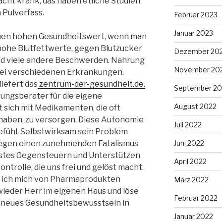
cht krank, das haben etliche Studien
 Pulverfass.
Februar 2023
Januar 2023
inen hohen Gesundheitswert, wenn man
 hohe Blutfettwerte, gegen Blutzucker
Dezember 20
nd viele andere Beschwerden. Nahrung
November 20
bei verschiedenen Erkrankungen.
iefert das
zentrum-der-gesundheit.de.
September 20
hrungsberater für die eigene
August 2022
 sich mit Medikamenten, die oft
aben, zu versorgen. Diese Autonomie
Juli 2022
efühl. Selbstwirksam sein Problem
Juni 2022
gegen einen zunehmenden Fatalismus
stes Gegensteuern und Unterstützen
April 2022
ontrolle, die uns frei und gelöst macht.
s ich mich von Pharmaprodukten
März 2022
wieder Herr im eigenen Haus und löse
Februar 2022
n neues Gesundheitsbewusstsein in
Januar 2022