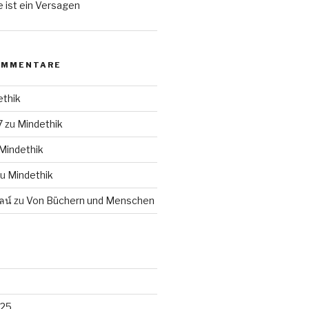
 ist ein Versagen
OMMENTARE
ethik
7
zu
Mindethik
Mindethik
zu
Mindethik
ลน์
zu
Von Büchern und Menschen
025