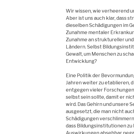
Wir wissen, wie verheerend un
Aber ist uns auch klar, dass s
dieselben Schädigungen im Ge
Zunahme mentaler Erkrankun
Zunahme an struktureller und
Ländern. Selbst Bildungsinsti
Gewalt, um Menschen zu schad
Entwicklung?
Eine Politik der Bevormundung
Jahren weiter zu etablieren, 
entgegen vieler Forschungen,
selbst sein sollte, damit er n
wird. Das Gehirn und unsere S
ausgesetzt, die man nicht auc
Schädigungen verschlimmern m
dass Bildungsinstitutionen z
Auswirkungen absehbar negati