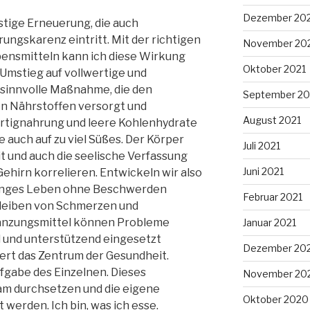
Dezember 20
eistige Erneuerung, die auch
ngskarenz eintritt. Mit der richtigen
November 20
ensmitteln kann ich diese Wirkung
Oktober 2021
 Umstieg auf vollwertige und
 sinnvolle Maßnahme, die den
September 20
en Nährstoffen versorgt und
August 2021
rtignahrung und leere Kohlenhydrate
 auch auf zu viel Süßes. Der Körper
Juli 2021
t und auch die seelische Verfassung
Juni 2021
Gehirn korrelieren. Entwickeln wir also
 langes Leben ohne Beschwerden
Februar 2021
 bleiben von Schmerzen und
nzungsmittel können Probleme
Januar 2021
d und unterstützend eingesetzt
Dezember 20
ert das Zentrum der Gesundheit.
fgabe des Einzelnen. Dieses
November 20
sam durchsetzen und die eigene
Oktober 2020
 werden. Ich bin, was ich esse.