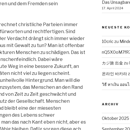
Das Unsagbare
eren und dem Fremden sein
17. April 2024
erechnet christliche Parteien immer
NEUESTE K
fürworten und rechtfertigen. Sind
er Verdacht drängt sich immer wieder
10cric
zu
Mind
us mit Gewalt zu tun? Man ist offenbar
rukturen Menschen zu schädigen. Das ist
nQ5X0oM7fR
schenfeindlich. Dabei wäre
カジ旅 出金
zu
ute Weg in eine bessere Zukunft, an
n nicht viel zu liegen scheint.
온라인 바카라
 unheilvolle Hintergrund. Man will die
วิธี หาเงิน ออนไ
nzsystem, das Menschen an den Rand
nd von Zeit zu Zeit geschwächt und
utz der Gesellschaft. Menschen
ARCHIV
nd bleibt eine der miesesten
lingen des Lebens schwer
Oktober 2025
 man das nach Kant eben nicht, aber es
fähig bleiben. Dafür sorgen diese ach
September 2