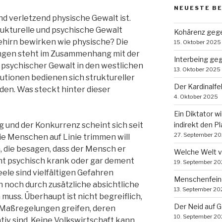
NEUESTE B
d verletzend physische Gewalt ist.
trukturelle und psychische Gewalt
Kohärenz gege
hirn bewirken wie physische? Die
15. Oktober 2025
gen steht im Zusammenhang mit der
Interbeing ge
 psychischer Gewalt in den westlichen
13. Oktober 2025
tutionen bedienen sich struktureller
Der Kardinalf
en. Was steckt hinter dieser
4. Oktober 2025
Ein Diktator wi
 und der Konkurrenz scheint sich seit
indirekt den P
27. September 2
die Menschen auf Linie trimmen will
 die besagen, dass der Mensch er
Welche Welt 
icht psychisch krank oder gar dement
19. September 2
eele sind vielfältigen Gefahren
Menschenfein
h noch durch zusätzliche absichtliche
13. September 20
uss. Überhaupt ist nicht begreiflich,
Der Neid auf 
u Maßregelungen greifen, deren
10. September 2
v sind. Keine Volkswirtschaft kann