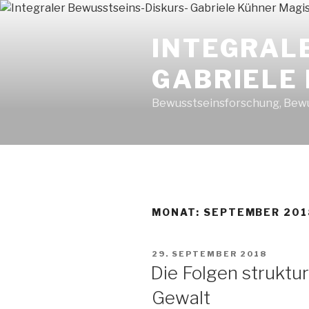
Zum
Inhalt
INTEGRAL
springen
GABRIELE
Bewusstseinsforschung, Bewu
MONAT: SEPTEMBER 201
VERÖFFENTLICHT
29. SEPTEMBER 2018
AM
Die Folgen struktur
Gewalt