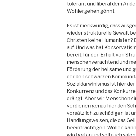
tolerant und liberal dem And
Wohlergehen gönnt.
Es ist merkwürdig, dass ausg
wieder strukturelle Gewalt be
Christen keine Humanisten? D
auf. Und was hat Konservatism
bereit, für den Erhalt von St
menschenverachtend und men
Förderung der heilsame und g
der den schwarzen Kommunitäte
Sozialdarwinismus ist hier der
Konkurrenz und das Konkurre
drängt. Aber wir Menschen si
verdienen genau hier den Sch
vorsätzlich zu schädigen ist u
Handlungsweisen, die das Ge
beeinträchtigen. Wollen kann
wird getan und soll auch salon