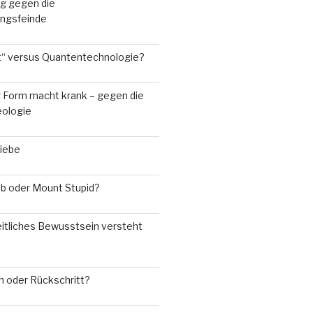
g gegen die
rungsfeinde
“ versus Quantentechnologie?
r Form macht krank – gegen die
eologie
Liebe
ub oder Mount Stupid?
tliches Bewusstsein versteht
n oder Rückschritt?