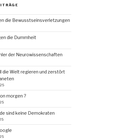
EITRÄGE
n die Bewusstseinsverletzungen
gen die Dummheit
ehler der Neurowissenschaften
ll die Welt regieren und zerstört
laneten
025
von morgen ?
025
de sind keine Demokraten
25
Google
025