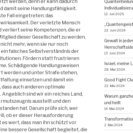
etzt werden, denn er kann dadurch
Quantenheilun
Individualisie
d damit seine Handlungsfähigkeit.
12. Juli 2025
e Fall eingetreten: das
irksamkeit. Der verletzte Mensch
„Quantengeist
d verliert seine Kompetenzen, die er
22. Juni 2024
Mitglied dieser Gesellschaft zu werden.
Gewalt in jede
 nicht mehr, wenn sie nur noch
Herrschaftsid
ein falsches Selbstverständnis der
13. Juni 2024
itutionen. Fördern statt frustrieren
Israel, meine 
xime. Schädigende Handlungsweisen
28. Mai 2024
rt werden und unter Strafe stehen,
tfaltung einsetzen und damit ein
Good Fight Cl
22. Mai 2024
 dass auch anderen optimale
Angeblich sind wir ein reiches Land,
Warum ganzhei
Armutszeugnis ausstellt und den
und heilt
rstanden hat. Darum prüfe sich, wer
14. Mai 2024
ll, ob er dieser Herausforderung
Transformatio
 es wert, dass man ihn schützt vor
2. Mai 2024
eine bessere Gesellschaft begleitet, die