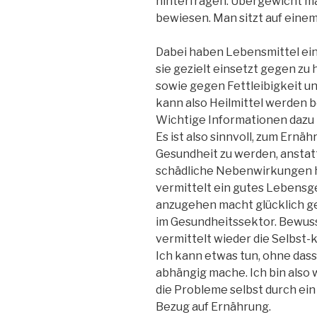
hinterfragen. Übergewicht ma
bewiesen. Man sitzt auf einem
Dabei haben Lebensmittel e
sie gezielt einsetzt gegen zu
sowie gegen Fettleibigkeit u
kann also Heilmittel werden 
Wichtige Informationen dazu l
Es ist also sinnvoll, zum Ernä
Gesundheit zu werden, anstatt
schädliche Nebenwirkungen h
vermittelt ein gutes Lebensg
anzugehen macht glücklich 
im Gesundheitssektor. Bewus
vermittelt wieder die Selbst-k
Ich kann etwas tun, ohne das
abhängig mache. Ich bin also 
die Probleme selbst durch ei
Bezug auf Ernährung.