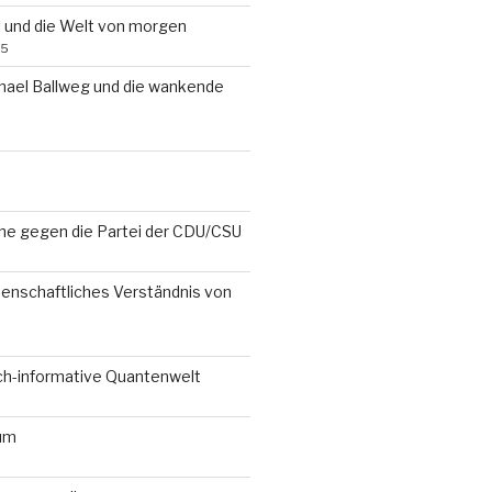
i und die Welt von morgen
25
chael Ballweg und die wankende
che gegen die Partei der CDU/CSU
senschaftliches Verständnis von
ch-informative Quantenwelt
um