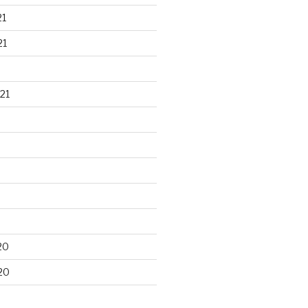
21
21
21
20
20