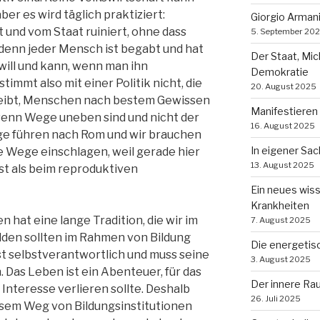
aber es wird täglich praktiziert:
Giorgio Arman
und vom Staat ruiniert, ohne dass
5. September 20
denn jeder Mensch ist begabt und hat
Der Staat, Mi
 will und kann, wenn man ihn
Demokratie
immt also mit einer Politik nicht, die
20. August 2025
hreibt, Menschen nach bestem Gewissen
Manifestieren
wenn Wege uneben sind und nicht der
16. August 2025
e führen nach Rom und wir brauchen
In eigener Sa
 Wege einschlagen, weil gerade hier
13. August 2025
ist als beim reproduktiven
Ein neues wis
Krankheiten
n hat eine lange Tradition, die wir im
7. August 2025
lden sollten im Rahmen von Bildung
Die energetis
st selbstverantwortlich und muss seine
3. August 2025
Das Leben ist ein Abenteuer, für das
Der innere Ra
Interesse verlieren sollte. Deshalb
26. Juli 2025
esem Weg von Bildungsinstitutionen