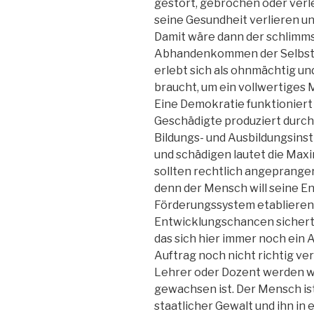
gestört, gebrochen oder verl
seine Gesundheit verlieren un
Damit wäre dann der schlimmst
Abhandenkommen der Selbstw
erlebt sich als ohnmächtig un
braucht, um ein vollwertiges 
Eine Demokratie funktioniert
Geschädigte produziert durch 
Bildungs- und Ausbildungsinst
und schädigen lautet die Ma
sollten rechtlich angeprange
denn der Mensch will seine En
Förderungssystem etablieren,
Entwicklungschancen sichert. 
das sich hier immer noch ein 
Auftrag noch nicht richtig ve
Lehrer oder Dozent werden wi
gewachsen ist. Der Mensch ist
staatlicher Gewalt und ihn in 