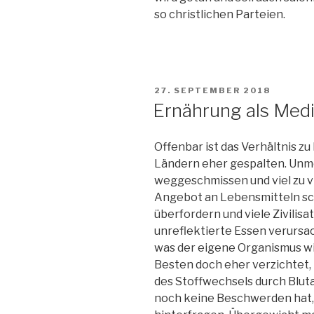
so christlichen Parteien.
VERÖFFENTLICHT
27. SEPTEMBER 2018
AM
Ernährung als Medi
Offenbar ist das Verhältnis z
Ländern eher gespalten. Un
weggeschmissen und viel zu v
Angebot an Lebensmitteln sc
überfordern und viele Zivilis
unreflektierte Essen verursacht
was der eigene Organismus wi
Besten doch eher verzichtet
des Stoffwechsels durch Blut
noch keine Beschwerden hat,