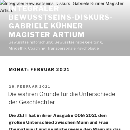
Zum
INTEGRALER
Inhalt
BEWUSSTSEINS-DISKURS-
springen
GABRIELE KÜHNER
MAGISTER ARTIUM
Bewusstseinsforschung, Bewusstseinsbegeleitung,
Mindethik, Coaching, Transpersonale Psychologie
MONAT: FEBRUAR 2021
VERÖFFENTLICHT
28. FEBRUAR 2021
AM
Die wahren Gründe für die Unterschiede
der Geschlechter
Die ZEIT hat in ihrer Ausgabe 008/2021 den
großen Unterschied zwischen Mann und Frau
thematisiert und peinlicherweise den Mann als das