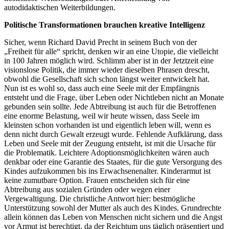
autodidaktischen Weiterbildungen.
Politische Transformationen brauchen kreative Intelligenz
Sicher, wenn Richard David Precht in seinem Buch von der
„Freiheit für alle“ spricht, denken wir an eine Utopie, die vielleicht
in 100 Jahren möglich wird. Schlimm aber ist in der Jetztzeit eine
visionslose Politik, die immer wieder dieselben Phrasen drescht,
obwohl die Gesellschaft sich schon längst weiter entwickelt hat.
Nun ist es wohl so, dass auch eine Seele mit der Empfängnis
entsteht und die Frage, über Leben oder Nichtleben nicht an Monate
gebunden sein sollte. Jede Abtreibung ist auch für die Betroffenen
eine enorme Belastung, weil wir heute wissen, dass Seele im
kleinsten schon vorhanden ist und eigentlich leben will, wenn es
denn nicht durch Gewalt erzeugt wurde. Fehlende Aufklärung, dass
Leben und Seele mit der Zeugung entsteht, ist mit die Ursache für
die Problematik. Leichtere Adoptionsmöglichkeiten wären auch
denkbar oder eine Garantie des Staates, für die gute Versorgung des
Kindes aufzukommen bis ins Erwachsenenalter. Kinderarmut ist
keine zumutbare Option. Frauen entscheiden sich für eine
Abtreibung aus sozialen Gründen oder wegen einer
Vergewaltigung. Die christliche Antwort hier: bestmögliche
Unterstützung sowohl der Mutter als auch des Kindes. Grundrechte
allein können das Leben von Menschen nicht sichern und die Angst
vor Armut ist berechtigt, da der Reichtum uns täglich präsentiert und