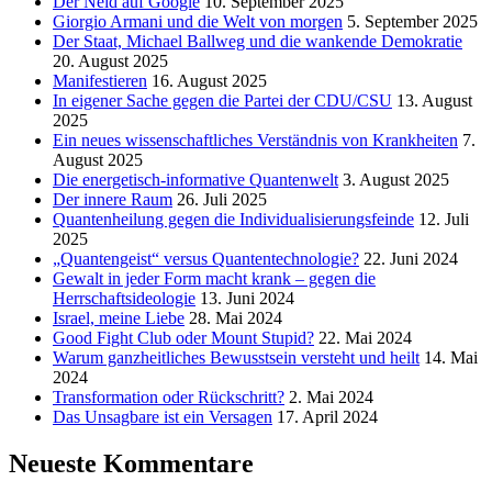
Der Neid auf Google
10. September 2025
Giorgio Armani und die Welt von morgen
5. September 2025
Der Staat, Michael Ballweg und die wankende Demokratie
20. August 2025
Manifestieren
16. August 2025
In eigener Sache gegen die Partei der CDU/CSU
13. August
2025
Ein neues wissenschaftliches Verständnis von Krankheiten
7.
August 2025
Die energetisch-informative Quantenwelt
3. August 2025
Der innere Raum
26. Juli 2025
Quantenheilung gegen die Individualisierungsfeinde
12. Juli
2025
„Quantengeist“ versus Quantentechnologie?
22. Juni 2024
Gewalt in jeder Form macht krank – gegen die
Herrschaftsideologie
13. Juni 2024
Israel, meine Liebe
28. Mai 2024
Good Fight Club oder Mount Stupid?
22. Mai 2024
Warum ganzheitliches Bewusstsein versteht und heilt
14. Mai
2024
Transformation oder Rückschritt?
2. Mai 2024
Das Unsagbare ist ein Versagen
17. April 2024
Neueste Kommentare