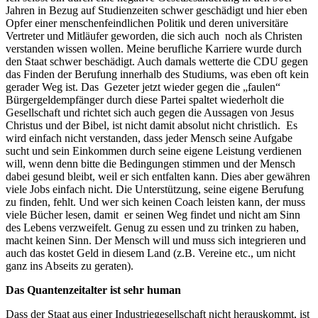
Jahren in Bezug auf Studienzeiten schwer geschädigt und hier eben
Opfer einer menschenfeindlichen Politik und deren universitäre
Vertreter und Mitläufer geworden, die sich auch noch als Christen
verstanden wissen wollen. Meine berufliche Karriere wurde durch
den Staat schwer beschädigt. Auch damals wetterte die CDU gegen
das Finden der Berufung innerhalb des Studiums, was eben oft kein
gerader Weg ist. Das Gezeter jetzt wieder gegen die „faulen“
Bürgergeldempfänger durch diese Partei spaltet wiederholt die
Gesellschaft und richtet sich auch gegen die Aussagen von Jesus
Christus und der Bibel, ist nicht damit absolut nicht christlich. Es
wird einfach nicht verstanden, dass jeder Mensch seine Aufgabe
sucht und sein Einkommen durch seine eigene Leistung verdienen
will, wenn denn bitte die Bedingungen stimmen und der Mensch
dabei gesund bleibt, weil er sich entfalten kann. Dies aber gewähren
viele Jobs einfach nicht. Die Unterstützung, seine eigene Berufung
zu finden, fehlt. Und wer sich keinen Coach leisten kann, der muss
viele Bücher lesen, damit er seinen Weg findet und nicht am Sinn
des Lebens verzweifelt. Genug zu essen und zu trinken zu haben,
macht keinen Sinn. Der Mensch will und muss sich integrieren und
auch das kostet Geld in diesem Land (z.B. Vereine etc., um nicht
ganz ins Abseits zu geraten).
Das Quantenzeitalter ist sehr human
Dass der Staat aus einer Industriegesellschaft nicht herauskommt, ist