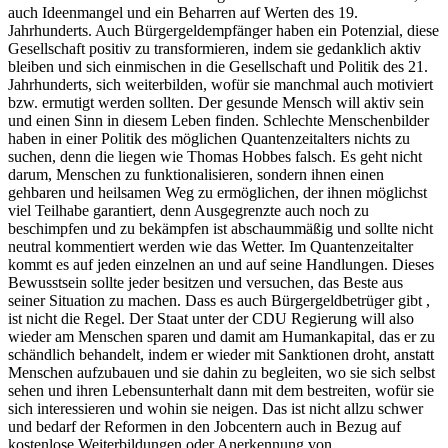
auch Ideenmangel und ein Beharren auf Werten des 19.
Jahrhunderts. Auch Bürgergeldempfänger haben ein Potenzial, diese
Gesellschaft positiv zu transformieren, indem sie gedanklich aktiv
bleiben und sich einmischen in die Gesellschaft und Politik des 21.
Jahrhunderts, sich weiterbilden, wofür sie manchmal auch motiviert
bzw. ermutigt werden sollten. Der gesunde Mensch will aktiv sein
und einen Sinn in diesem Leben finden. Schlechte Menschenbilder
haben in einer Politik des möglichen Quantenzeitalters nichts zu
suchen, denn die liegen wie Thomas Hobbes falsch. Es geht nicht
darum, Menschen zu funktionalisieren, sondern ihnen einen
gehbaren und heilsamen Weg zu ermöglichen, der ihnen möglichst
viel Teilhabe garantiert, denn Ausgegrenzte auch noch zu
beschimpfen und zu bekämpfen ist abschaummäßig und sollte nicht
neutral kommentiert werden wie das Wetter. Im Quantenzeitalter
kommt es auf jeden einzelnen an und auf seine Handlungen. Dieses
Bewusstsein sollte jeder besitzen und versuchen, das Beste aus
seiner Situation zu machen. Dass es auch Bürgergeldbetrüger gibt ,
ist nicht die Regel. Der Staat unter der CDU Regierung will also
wieder am Menschen sparen und damit am Humankapital, das er zu
schändlich behandelt, indem er wieder mit Sanktionen droht, anstatt
Menschen aufzubauen und sie dahin zu begleiten, wo sie sich selbst
sehen und ihren Lebensunterhalt dann mit dem bestreiten, wofür sie
sich interessieren und wohin sie neigen. Das ist nicht allzu schwer
und bedarf der Reformen in den Jobcentern auch in Bezug auf
kostenlose Weiterbildungen oder Anerkennung von