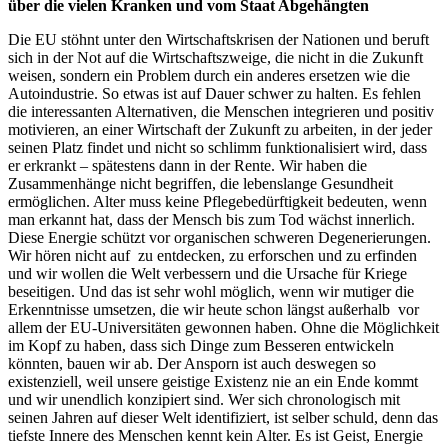
über die vielen Kranken und vom Staat Abgehängten
Die EU stöhnt unter den Wirtschaftskrisen der Nationen und beruft
sich in der Not auf die Wirtschaftszweige, die nicht in die Zukunft
weisen, sondern ein Problem durch ein anderes ersetzen wie die
Autoindustrie. So etwas ist auf Dauer schwer zu halten. Es fehlen
die interessanten Alternativen, die Menschen integrieren und positiv
motivieren, an einer Wirtschaft der Zukunft zu arbeiten, in der jeder
seinen Platz findet und nicht so schlimm funktionalisiert wird, dass
er erkrankt – spätestens dann in der Rente. Wir haben die
Zusammenhänge nicht begriffen, die lebenslange Gesundheit
ermöglichen. Alter muss keine Pflegebedürftigkeit bedeuten, wenn
man erkannt hat, dass der Mensch bis zum Tod wächst innerlich.
Diese Energie schützt vor organischen schweren Degenerierungen.
Wir hören nicht auf zu entdecken, zu erforschen und zu erfinden
und wir wollen die Welt verbessern und die Ursache für Kriege
beseitigen. Und das ist sehr wohl möglich, wenn wir mutiger die
Erkenntnisse umsetzen, die wir heute schon längst außerhalb vor
allem der EU-Universitäten gewonnen haben. Ohne die Möglichkeit
im Kopf zu haben, dass sich Dinge zum Besseren entwickeln
könnten, bauen wir ab. Der Ansporn ist auch deswegen so
existenziell, weil unsere geistige Existenz nie an ein Ende kommt
und wir unendlich konzipiert sind. Wer sich chronologisch mit
seinen Jahren auf dieser Welt identifiziert, ist selber schuld, denn das
tiefste Innere des Menschen kennt kein Alter. Es ist Geist, Energie