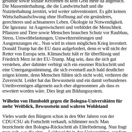
gesunde sowie soziale Reformen ist kein Geld mehr da angeblich.
Die Massentierhaltung, die die Landwirtschaft und die
Nutztierhaltung zerstört, wird weiter subventioniert. Es gibt keinen
Wirtschaftsaufschwung ohne Hoffnung auf ein gesünderes,
gerechteres und achtsameres Leben. Ökologie ist Notwendigkeit.
Die Ignoranz ist Augenwischerei und verblödet die Menschheit.
Pflanzen und Tiere sowie Menschen brauchen Schutz vor Raubbau,
Stress, Umweltbelastungen, Umweltzerstörungen und
Ausgrenzungen etc.. Nun wird in einen möglichen Krieg investiert.
Donald Trump hat die EU dazu aufgefordert, denn er will nicht der
Retter von Europa sein. Klimaschutz hält er für überflüssig und
Friedrich Merz ist der EU-Trump. Mag sein, dass die sich gut
verstehen, aber dahinter verbirgt sich ein enormer Rückschritt und
eine Untergangsstimmung, die sich eventuell auch bald deutlicher
zeigen könnte, denn Menschen fühlen sich nicht wohl, verlieren die
Zuversicht. Leider hat das Bewusstsein und ein damit verbundenes
Urteilsvermögen allgemein auch eher abgenommen ,als dass es
erweitert worden wäre. Dies liegt am Bildungssystem.
Wilhelm von Humboldt gegen die Bologna-Universitäten für
mehr Weitblick, Bewusstsein und wahren Wohlstand
Vieles wurde den Bürgern schon in den 90er Jahren von der
CDU/CSU als Fortschritt verkauft, schlimmer noch: Man
bezeichnete den Bologna-Rückschritt als Eliteförderung. Nun fragt