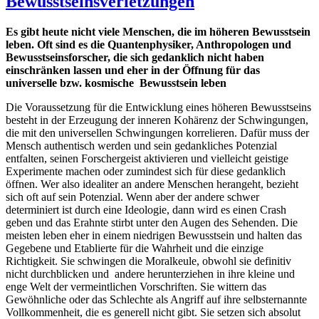
Bewusstseinsverletzungen
Es gibt heute nicht viele Menschen, die im höheren Bewusstsein
leben. Oft sind es die Quantenphysiker, Anthropologen und
Bewusstseinsforscher, die sich gedanklich nicht haben
einschränken lassen und eher in der Öffnung für das
universelle bzw. kosmische Bewusstsein leben
Die Voraussetzung für die Entwicklung eines höheren Bewusstseins
besteht in der Erzeugung der inneren Kohärenz der Schwingungen,
die mit den universellen Schwingungen korrelieren. Dafür muss der
Mensch authentisch werden und sein gedankliches Potenzial
entfalten, seinen Forschergeist aktivieren und vielleicht geistige
Experimente machen oder zumindest sich für diese gedanklich
öffnen. Wer also idealiter an andere Menschen herangeht, bezieht
sich oft auf sein Potenzial. Wenn aber der andere schwer
determiniert ist durch eine Ideologie, dann wird es einen Crash
geben und das Erahnte stirbt unter den Augen des Sehenden. Die
meisten leben eher in einem niedrigen Bewusstsein und halten das
Gegebene und Etablierte für die Wahrheit und die einzige
Richtigkeit. Sie schwingen die Moralkeule, obwohl sie definitiv
nicht durchblicken und andere herunterziehen in ihre kleine und
enge Welt der vermeintlichen Vorschriften. Sie wittern das
Gewöhnliche oder das Schlechte als Angriff auf ihre selbsternannte
Vollkommenheit, die es generell nicht gibt. Sie setzen sich absolut