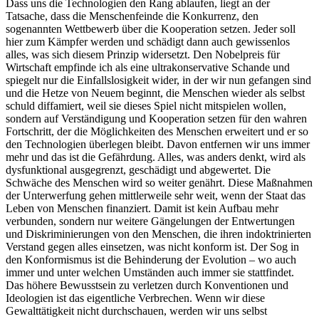
Dass uns die Technologien den Rang ablaufen, liegt an der
Tatsache, dass die Menschenfeinde die Konkurrenz, den
sogenannten Wettbewerb über die Kooperation setzen. Jeder soll
hier zum Kämpfer werden und schädigt dann auch gewissenlos
alles, was sich diesem Prinzip widersetzt. Den Nobelpreis für
Wirtschaft empfinde ich als eine ultrakonservative Schande und
spiegelt nur die Einfallslosigkeit wider, in der wir nun gefangen sind
und die Hetze von Neuem beginnt, die Menschen wieder als selbst
schuld diffamiert, weil sie dieses Spiel nicht mitspielen wollen,
sondern auf Verständigung und Kooperation setzen für den wahren
Fortschritt, der die Möglichkeiten des Menschen erweitert und er so
den Technologien überlegen bleibt. Davon entfernen wir uns immer
mehr und das ist die Gefährdung. Alles, was anders denkt, wird als
dysfunktional ausgegrenzt, geschädigt und abgewertet. Die
Schwäche des Menschen wird so weiter genährt. Diese Maßnahmen
der Unterwerfung gehen mittlerweile sehr weit, wenn der Staat das
Leben von Menschen finanziert. Damit ist kein Aufbau mehr
verbunden, sondern nur weitere Gängelungen der Entwertungen
und Diskriminierungen von den Menschen, die ihren indoktrinierten
Verstand gegen alles einsetzen, was nicht konform ist. Der Sog in
den Konformismus ist die Behinderung der Evolution – wo auch
immer und unter welchen Umständen auch immer sie stattfindet.
Das höhere Bewusstsein zu verletzen durch Konventionen und
Ideologien ist das eigentliche Verbrechen. Wenn wir diese
Gewalttätigkeit nicht durchschauen, werden wir uns selbst