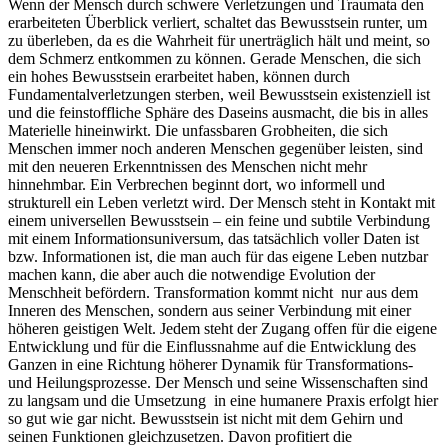
Wenn der Mensch durch schwere Verletzungen und Traumata den
erarbeiteten Überblick verliert, schaltet das Bewusstsein runter, um
zu überleben, da es die Wahrheit für unerträglich hält und meint, so
dem Schmerz entkommen zu können. Gerade Menschen, die sich
ein hohes Bewusstsein erarbeitet haben, können durch
Fundamentalverletzungen sterben, weil Bewusstsein existenziell ist
und die feinstoffliche Sphäre des Daseins ausmacht, die bis in alles
Materielle hineinwirkt. Die unfassbaren Grobheiten, die sich
Menschen immer noch anderen Menschen gegenüber leisten, sind
mit den neueren Erkenntnissen des Menschen nicht mehr
hinnehmbar. Ein Verbrechen beginnt dort, wo informell und
strukturell ein Leben verletzt wird. Der Mensch steht in Kontakt mit
einem universellen Bewusstsein – ein feine und subtile Verbindung
mit einem Informationsuniversum, das tatsächlich voller Daten ist
bzw. Informationen ist, die man auch für das eigene Leben nutzbar
machen kann, die aber auch die notwendige Evolution der
Menschheit befördern. Transformation kommt nicht nur aus dem
Inneren des Menschen, sondern aus seiner Verbindung mit einer
höheren geistigen Welt. Jedem steht der Zugang offen für die eigene
Entwicklung und für die Einflussnahme auf die Entwicklung des
Ganzen in eine Richtung höherer Dynamik für Transformations-
und Heilungsprozesse. Der Mensch und seine Wissenschaften sind
zu langsam und die Umsetzung in eine humanere Praxis erfolgt hier
so gut wie gar nicht. Bewusstsein ist nicht mit dem Gehirn und
seinen Funktionen gleichzusetzen. Davon profitiert die