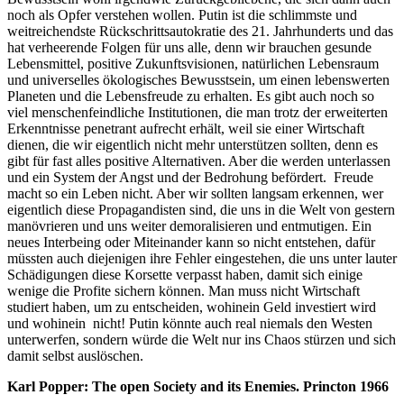
noch als Opfer verstehen wollen. Putin ist die schlimmste und
weitreichendste Rückschrittsautokratie des 21. Jahrhunderts und das
hat verheerende Folgen für uns alle, denn wir brauchen gesunde
Lebensmittel, positive Zukunftsvisionen, natürlichen Lebensraum
und universelles ökologisches Bewusstsein, um einen lebenswerten
Planeten und die Lebensfreude zu erhalten. Es gibt auch noch so
viel menschenfeindliche Institutionen, die man trotz der erweiterten
Erkenntnisse penetrant aufrecht erhält, weil sie einer Wirtschaft
dienen, die wir eigentlich nicht mehr unterstützen sollten, denn es
gibt für fast alles positive Alternativen. Aber die werden unterlassen
und ein System der Angst und der Bedrohung befördert. Freude
macht so ein Leben nicht. Aber wir sollten langsam erkennen, wer
eigentlich diese Propagandisten sind, die uns in die Welt von gestern
manövrieren und uns weiter demoralisieren und entmutigen. Ein
neues Interbeing oder Miteinander kann so nicht entstehen, dafür
müssten auch diejenigen ihre Fehler eingestehen, die uns unter lauter
Schädigungen diese Korsette verpasst haben, damit sich einige
wenige die Profite sichern können. Man muss nicht Wirtschaft
studiert haben, um zu entscheiden, wohinein Geld investiert wird
und wohinein nicht! Putin könnte auch real niemals den Westen
unterwerfen, sondern würde die Welt nur ins Chaos stürzen und sich
damit selbst auslöschen.
Karl Popper: The open Society and its Enemies. Princton 1966