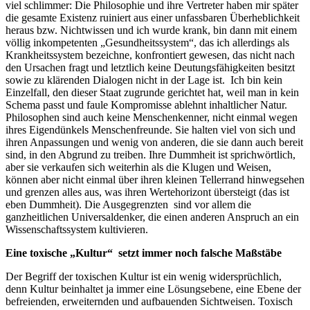
viel schlimmer: Die Philosophie und ihre Vertreter haben mir später
die gesamte Existenz ruiniert aus einer unfassbaren Überheblichkeit
heraus bzw. Nichtwissen und ich wurde krank, bin dann mit einem
völlig inkompetenten „Gesundheitssystem“, das ich allerdings als
Krankheitssystem bezeichne, konfrontiert gewesen, das nicht nach
den Ursachen fragt und letztlich keine Deutungsfähigkeiten besitzt
sowie zu klärenden Dialogen nicht in der Lage ist. Ich bin kein
Einzelfall, den dieser Staat zugrunde gerichtet hat, weil man in kein
Schema passt und faule Kompromisse ablehnt inhaltlicher Natur.
Philosophen sind auch keine Menschenkenner, nicht einmal wegen
ihres Eigendünkels Menschenfreunde. Sie halten viel von sich und
ihren Anpassungen und wenig von anderen, die sie dann auch bereit
sind, in den Abgrund zu treiben. Ihre Dummheit ist sprichwörtlich,
aber sie verkaufen sich weiterhin als die Klugen und Weisen,
können aber nicht einmal über ihren kleinen Tellerrand hinwegsehen
und grenzen alles aus, was ihren Wertehorizont übersteigt (das ist
eben Dummheit). Die Ausgegrenzten sind vor allem die
ganzheitlichen Universaldenker, die einen anderen Anspruch an ein
Wissenschaftssystem kultivieren.
Eine toxische „Kultur“ setzt immer noch falsche Maßstäbe
Der Begriff der toxischen Kultur ist ein wenig widersprüchlich,
denn Kultur beinhaltet ja immer eine Lösungsebene, eine Ebene der
befreienden, erweiternden und aufbauenden Sichtweisen. Toxisch