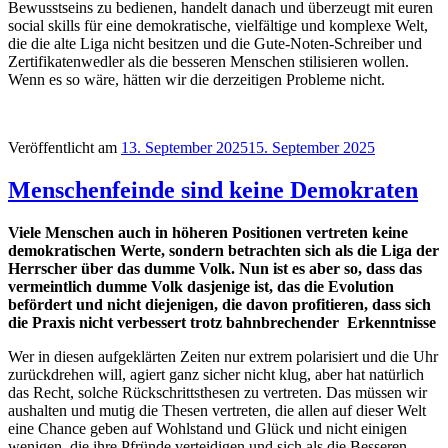
Bewusstseins zu bedienen, handelt danach und überzeugt mit euren
social skills für eine demokratische, vielfältige und komplexe Welt,
die die alte Liga nicht besitzen und die Gute-Noten-Schreiber und
Zertifikatenwedler als die besseren Menschen stilisieren wollen.
Wenn es so wäre, hätten wir die derzeitigen Probleme nicht.
Veröffentlicht am
13. September 2025
15. September 2025
Menschenfeinde sind keine Demokraten
Viele Menschen auch in höheren Positionen vertreten keine
demokratischen Werte, sondern betrachten sich als die Liga der
Herrscher über das dumme Volk. Nun ist es aber so, dass das
vermeintlich dumme Volk dasjenige ist, das die Evolution
befördert und nicht diejenigen, die davon profitieren, dass sich
die Praxis nicht verbessert trotz bahnbrechender Erkenntnisse
Wer in diesen aufgeklärten Zeiten nur extrem polarisiert und die Uhr
zurückdrehen will, agiert ganz sicher nicht klug, aber hat natürlich
das Recht, solche Rückschrittsthesen zu vertreten. Das müssen wir
aushalten und mutig die Thesen vertreten, die allen auf dieser Welt
eine Chance geben auf Wohlstand und Glück und nicht einigen
wenigen, die ihre Pfründe verteidigen und sich als die Besseren