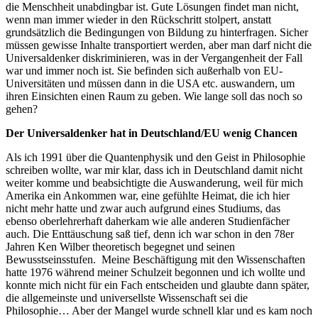
die Menschheit unabdingbar ist. Gute Lösungen findet man nicht,
wenn man immer wieder in den Rückschritt stolpert, anstatt
grundsätzlich die Bedingungen von Bildung zu hinterfragen. Sicher
müssen gewisse Inhalte transportiert werden, aber man darf nicht die
Universaldenker diskriminieren, was in der Vergangenheit der Fall
war und immer noch ist. Sie befinden sich außerhalb von EU-
Universitäten und müssen dann in die USA etc. auswandern, um
ihren Einsichten einen Raum zu geben. Wie lange soll das noch so
gehen?
Der Universaldenker hat in Deutschland/EU wenig Chancen
Als ich 1991 über die Quantenphysik und den Geist in Philosophie
schreiben wollte, war mir klar, dass ich in Deutschland damit nicht
weiter komme und beabsichtigte die Auswanderung, weil für mich
Amerika ein Ankommen war, eine gefühlte Heimat, die ich hier
nicht mehr hatte und zwar auch aufgrund eines Studiums, das
ebenso oberlehrerhaft daherkam wie alle anderen Studienfächer
auch. Die Enttäuschung saß tief, denn ich war schon in den 78er
Jahren Ken Wilber theoretisch begegnet und seinen
Bewusstseinsstufen. Meine Beschäftigung mit den Wissenschaften
hatte 1976 während meiner Schulzeit begonnen und ich wollte und
konnte mich nicht für ein Fach entscheiden und glaubte dann später,
die allgemeinste und universellste Wissenschaft sei die
Philosophie… Aber der Mangel wurde schnell klar und es kam noch