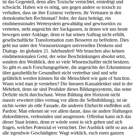
ist das Gegenteil, denn alles Toxische vernichtet, erniedrigt und
schwächt. Haben wir es nötig, uns gegen andere so toxisch zu
verhalten, dass sie ihre Existenz verlieren, ihr Vertrauen in den
demokratischen Rechtsstaat? Jeder, der dazu beiträgt, ein
eindimensionales Wertesystem gewalttätig und gewissenlos zu
vertreten, steht angesichts der Sackgassen, in denen wir uns heute
bewegen unter Anklage, denn er hat seinen Auftrag nicht erfüllt,
gesellschaftliche Transformation zum Besseren zu befördern. Dies
geht nur unter den Voraussetzungen universellen Denkens und
Dialogs im globalen 21. Jahrhundert! Wir brauchen also keinen
eindimensionalen Geist, der seine Beschränkungen absolut setzt,
sondern den Weitblick, den so viele Wissenschaftler nicht besitzen.
So gibt es auch Forschungsgebiete, die angesichts der Erkenntnisse
über ganzheitliche Gesundheit nicht vertretbar sind und sehr
gefährlich werden können für die Menschheit wie gain of function.
Wann wird man je verstehen? Die linearen Kausaldenker sind in der
Mehrheit, denn sie sind Produkte dieses Bildungssystems, das seine
Defizite nicht durchschaut. Wenn Bildung den Horizont nicht
massiv erweitert (dies vermag vor allem die Selbstbildung), ist sie
nichts weiter als eitle Fassade, die anderen Ehrfurcht einflößen soll.
Pardon: Man erkennt sie vor allem daran, dass sie andere Haltungen
diskreditieren, verleumden und ausgrenzen. Offenbar kann sich das
dieser Staat leisten, denn er würde sonst in sich gehen und sich
fragen, welches Potenzial er vernichtet. Der Ausblick sieht so aus an
alle irgendwie Geschädigten: Wagt wirklich, euch eures ganzen