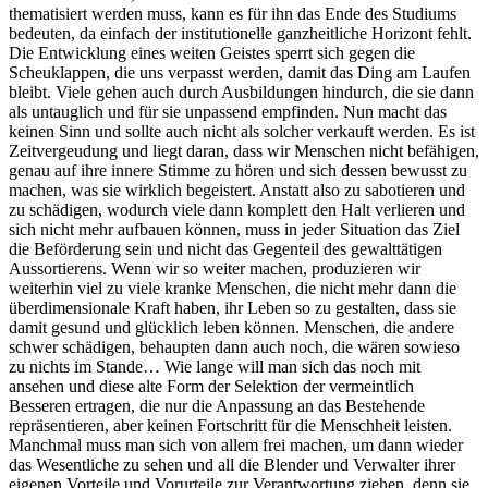
thematisiert werden muss, kann es für ihn das Ende des Studiums
bedeuten, da einfach der institutionelle ganzheitliche Horizont fehlt.
Die Entwicklung eines weiten Geistes sperrt sich gegen die
Scheuklappen, die uns verpasst werden, damit das Ding am Laufen
bleibt. Viele gehen auch durch Ausbildungen hindurch, die sie dann
als untauglich und für sie unpassend empfinden. Nun macht das
keinen Sinn und sollte auch nicht als solcher verkauft werden. Es ist
Zeitvergeudung und liegt daran, dass wir Menschen nicht befähigen,
genau auf ihre innere Stimme zu hören und sich dessen bewusst zu
machen, was sie wirklich begeistert. Anstatt also zu sabotieren und
zu schädigen, wodurch viele dann komplett den Halt verlieren und
sich nicht mehr aufbauen können, muss in jeder Situation das Ziel
die Beförderung sein und nicht das Gegenteil des gewalttätigen
Aussortierens. Wenn wir so weiter machen, produzieren wir
weiterhin viel zu viele kranke Menschen, die nicht mehr dann die
überdimensionale Kraft haben, ihr Leben so zu gestalten, dass sie
damit gesund und glücklich leben können. Menschen, die andere
schwer schädigen, behaupten dann auch noch, die wären sowieso
zu nichts im Stande… Wie lange will man sich das noch mit
ansehen und diese alte Form der Selektion der vermeintlich
Besseren ertragen, die nur die Anpassung an das Bestehende
repräsentieren, aber keinen Fortschritt für die Menschheit leisten.
Manchmal muss man sich von allem frei machen, um dann wieder
das Wesentliche zu sehen und all die Blender und Verwalter ihrer
eigenen Vorteile und Vorurteile zur Verantwortung ziehen, denn sie