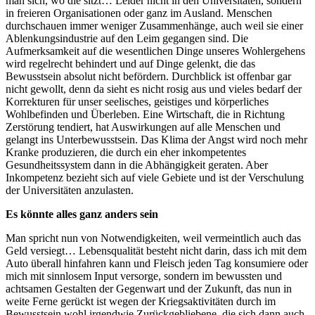
man sich, wo die sitzt… Leider nicht in den Universitäten, sondern
in freieren Organisationen oder ganz im Ausland. Menschen
durchschauen immer weniger Zusammenhänge, auch weil sie einer
Ablenkungsindustrie auf den Leim gegangen sind. Die
Aufmerksamkeit auf die wesentlichen Dinge unseres Wohlergehens
wird regelrecht behindert und auf Dinge gelenkt, die das
Bewusstsein absolut nicht befördern. Durchblick ist offenbar gar
nicht gewollt, denn da sieht es nicht rosig aus und vieles bedarf der
Korrekturen für unser seelisches, geistiges und körperliches
Wohlbefinden und Überleben. Eine Wirtschaft, die in Richtung
Zerstörung tendiert, hat Auswirkungen auf alle Menschen und
gelangt ins Unterbewusstsein. Das Klima der Angst wird noch mehr
Kranke produzieren, die durch ein eher inkompetentes
Gesundheitssystem dann in die Abhängigkeit geraten. Aber
Inkompetenz bezieht sich auf viele Gebiete und ist der Verschulung
der Universitäten anzulasten.
Es könnte alles ganz anders sein
Man spricht nun von Notwendigkeiten, weil vermeintlich auch das
Geld versiegt… Lebensqualität besteht nicht darin, dass ich mit dem
Auto überall hinfahren kann und Fleisch jeden Tag konsumiere oder
mich mit sinnlosem Input versorge, sondern im bewussten und
achtsamen Gestalten der Gegenwart und der Zukunft, das nun in
weite Ferne gerückt ist wegen der Kriegsaktivitäten durch im
Bewusstsein wohl irgendwie Zurückgebliebene, die sich dann auch