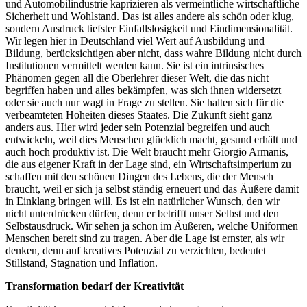
und Automobilindustrie kaprizieren als vermeintliche wirtschaftliche
Sicherheit und Wohlstand. Das ist alles andere als schön oder klug,
sondern Ausdruck tiefster Einfallslosigkeit und Eindimensionalität.
Wir legen hier in Deutschland viel Wert auf Ausbildung und
Bildung, berücksichtigen aber nicht, dass wahre Bildung nicht durch
Institutionen vermittelt werden kann. Sie ist ein intrinsisches
Phänomen gegen all die Oberlehrer dieser Welt, die das nicht
begriffen haben und alles bekämpfen, was sich ihnen widersetzt
oder sie auch nur wagt in Frage zu stellen. Sie halten sich für die
verbeamteten Hoheiten dieses Staates. Die Zukunft sieht ganz
anders aus. Hier wird jeder sein Potenzial begreifen und auch
entwickeln, weil dies Menschen glücklich macht, gesund erhält und
auch hoch produktiv ist. Die Welt braucht mehr Giorgio Armanis,
die aus eigener Kraft in der Lage sind, ein Wirtschaftsimperium zu
schaffen mit den schönen Dingen des Lebens, die der Mensch
braucht, weil er sich ja selbst ständig erneuert und das Äußere damit
in Einklang bringen will. Es ist ein natürlicher Wunsch, den wir
nicht unterdrücken dürfen, denn er betrifft unser Selbst und den
Selbstausdruck. Wir sehen ja schon im Äußeren, welche Uniformen
Menschen bereit sind zu tragen. Aber die Lage ist ernster, als wir
denken, denn auf kreatives Potenzial zu verzichten, bedeutet
Stillstand, Stagnation und Inflation.
Transformation bedarf der Kreativität