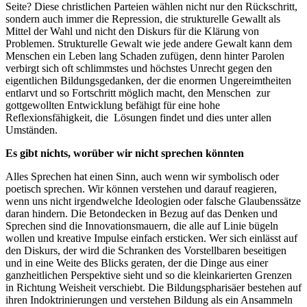
Seite? Diese christlichen Parteien wählen nicht nur den Rückschritt,
sondern auch immer die Repression, die strukturelle Gewallt als
Mittel der Wahl und nicht den Diskurs für die Klärung von
Problemen. Strukturelle Gewalt wie jede andere Gewalt kann dem
Menschen ein Leben lang Schaden zufügen, denn hinter Parolen
verbirgt sich oft schlimmstes und höchstes Unrecht gegen den
eigentlichen Bildungsgedanken, der die enormen Ungereimtheiten
entlarvt und so Fortschritt möglich macht, den Menschen zur
gottgewollten Entwicklung befähigt für eine hohe
Reflexionsfähigkeit, die Lösungen findet und dies unter allen
Umständen.
Es gibt nichts, worüber wir nicht sprechen könnten
Alles Sprechen hat einen Sinn, auch wenn wir symbolisch oder
poetisch sprechen. Wir können verstehen und darauf reagieren,
wenn uns nicht irgendwelche Ideologien oder falsche Glaubenssätze
daran hindern. Die Betondecken in Bezug auf das Denken und
Sprechen sind die Innovationsmauern, die alle auf Linie bügeln
wollen und kreative Impulse einfach ersticken. Wer sich einlässt auf
den Diskurs, der wird die Schranken des Vorstellbaren beseitigen
und in eine Weite des Blicks geraten, der die Dinge aus einer
ganzheitlichen Perspektive sieht und so die kleinkarierten Grenzen
in Richtung Weisheit verschiebt. Die Bildungspharisäer bestehen auf
ihren Indoktrinierungen und verstehen Bildung als ein Ansammeln