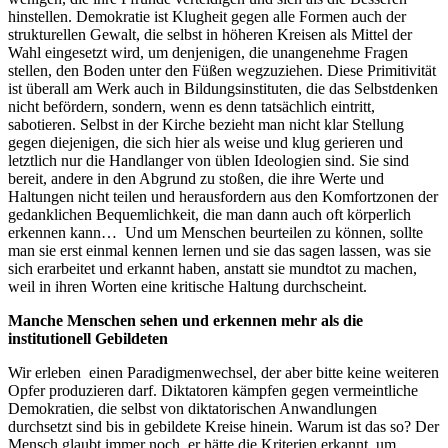
hinstellen. Demokratie ist Klugheit gegen alle Formen auch der
strukturellen Gewalt, die selbst in höheren Kreisen als Mittel der
Wahl eingesetzt wird, um denjenigen, die unangenehme Fragen
stellen, den Boden unter den Füßen wegzuziehen. Diese Primitivität
ist überall am Werk auch in Bildungsinstituten, die das Selbstdenken
nicht befördern, sondern, wenn es denn tatsächlich eintritt,
sabotieren. Selbst in der Kirche bezieht man nicht klar Stellung
gegen diejenigen, die sich hier als weise und klug gerieren und
letztlich nur die Handlanger von üblen Ideologien sind. Sie sind
bereit, andere in den Abgrund zu stoßen, die ihre Werte und
Haltungen nicht teilen und herausfordern aus den Komfortzonen der
gedanklichen Bequemlichkeit, die man dann auch oft körperlich
erkennen kann… Und um Menschen beurteilen zu können, sollte
man sie erst einmal kennen lernen und sie das sagen lassen, was sie
sich erarbeitet und erkannt haben, anstatt sie mundtot zu machen,
weil in ihren Worten eine kritische Haltung durchscheint.
Manche Menschen sehen und erkennen mehr als die
institutionell Gebildeten
Wir erleben einen Paradigmenwechsel, der aber bitte keine weiteren
Opfer produzieren darf. Diktatoren kämpfen gegen vermeintliche
Demokratien, die selbst von diktatorischen Anwandlungen
durchsetzt sind bis in gebildete Kreise hinein. Warum ist das so? Der
Mensch glaubt immer noch, er hätte die Kriterien erkannt, um