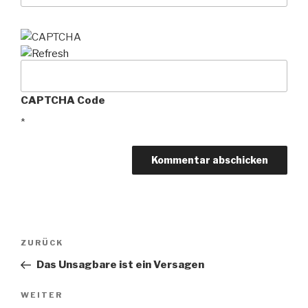
CAPTCHA Code
*
Beitragsnavigation
ZURÜCK
Vorheriger
Beitrag
Das Unsagbare ist ein Versagen
WEITER
Nächster