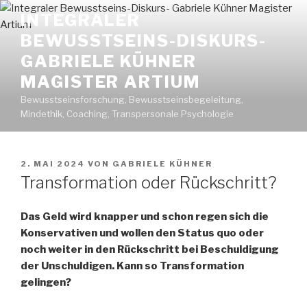
Zum
INTEGRALER
Inhalt
BEWUSSTSEINS-DISKURS-
springen
GABRIELE KÜHNER
MAGISTER ARTIUM
Bewusstseinsforschung, Bewusstseinsbegeleitung,
Mindethik, Coaching, Transpersonale Psychologie
VERÖFFENTLICHT
2. MAI 2024
VON
GABRIELE KÜHNER
AM
Transformation oder Rückschritt?
Das Geld wird knapper und schon regen sich die
Konservativen und wollen den Status quo oder
noch weiter in den Rückschritt bei Beschuldigung
der Unschuldigen. Kann so Transformation
gelingen?