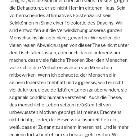
fähig ist, welche Macht er über sich selbst besitzt gegen
die Behauptung, er sei nicht Herr im eigenen Haus. Sein
vorherrschendes affirmatives Existenzial ist sein
Seinkönnen im Sinne einer Teleologie des Daseins. Wir
sind entworfen auf die Verwirklichung unseres ganzen
Menschseins hin, aber nicht geworfen. Wir wollen die
vielen realen Abweichungen von dieser These nicht unter
den Tisch fallen lassen, aber auch darauf aufmerksam
machen, dass viele falsche Theorien über den Menschen,
viele schlechte Verhaltensweisen von Menschen
mitbewirken. Wenn ich behaupte, der Mensch sei in
seinem Innersten triebhaft und aggressiv, wird er nicht
viel dafür tun, diese defizitären Lagen zu überwinden, sie
sogar als conditio humana verstehen. Auch die These,
das menschliche Leben sei zum größten Teil von
unbewussten Motiven geprägt, ist meines Erachtens
nicht richtig. Jeder, der Bewusstseinsarbeit betreibt,
weiß, dass er Zugang zu seinem Inneren hat. Und je mehr
er hierin fortschreitet, um so besser geht es ihm. Wir