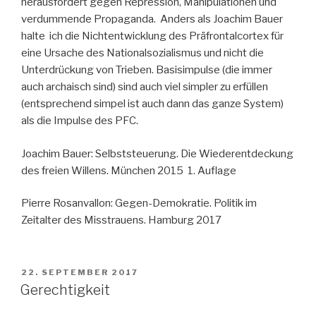
herausfordert gegen Repression, Manipulationen und
verdummende Propaganda. Anders als Joachim Bauer
halte ich die Nichtentwicklung des Präfrontalcortex für
eine Ursache des Nationalsozialismus und nicht die
Unterdrückung von Trieben. Basisimpulse (die immer
auch archaisch sind) sind auch viel simpler zu erfüllen
(entsprechend simpel ist auch dann das ganze System)
als die Impulse des PFC.
Joachim Bauer: Selbststeuerung. Die Wiederentdeckung
des freien Willens. München 2015 1. Auflage
Pierre Rosanvallon: Gegen-Demokratie. Politik im
Zeitalter des Misstrauens. Hamburg 2017
VERÖFFENTLICHT
22. SEPTEMBER 2017
AM
Gerechtigkeit