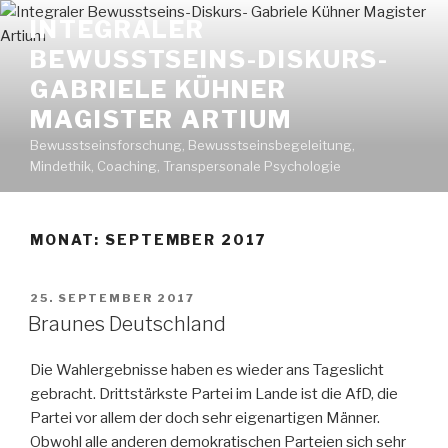
Zum
INTEGRALER
Inhalt
BEWUSSTSEINS-DISKURS-
springen
GABRIELE KÜHNER
MAGISTER ARTIUM
Bewusstseinsforschung, Bewusstseinsbegeleitung,
Mindethik, Coaching, Transpersonale Psychologie
MONAT: SEPTEMBER 2017
VERÖFFENTLICHT
25. SEPTEMBER 2017
AM
Braunes Deutschland
Die Wahlergebnisse haben es wieder ans Tageslicht
gebracht. Drittstärkste Partei im Lande ist die AfD, die
Partei vor allem der doch sehr eigenartigen Männer.
Obwohl alle anderen demokratischen Parteien sich sehr