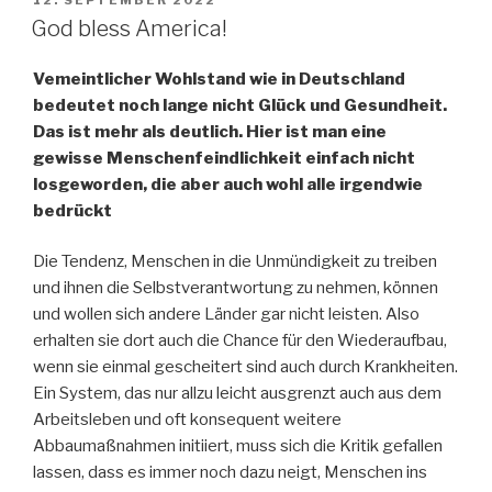
VERÖFFENTLICHT
12. SEPTEMBER 2022
AM
God bless America!
Vemeintlicher Wohlstand wie in Deutschland
bedeutet noch lange nicht Glück und Gesundheit.
Das ist mehr als deutlich. Hier ist man eine
gewisse Menschenfeindlichkeit einfach nicht
losgeworden, die aber auch wohl alle irgendwie
bedrückt
Die Tendenz, Menschen in die Unmündigkeit zu treiben
und ihnen die Selbstverantwortung zu nehmen, können
und wollen sich andere Länder gar nicht leisten. Also
erhalten sie dort auch die Chance für den Wiederaufbau,
wenn sie einmal gescheitert sind auch durch Krankheiten.
Ein System, das nur allzu leicht ausgrenzt auch aus dem
Arbeitsleben und oft konsequent weitere
Abbaumaßnahmen initiiert, muss sich die Kritik gefallen
lassen, dass es immer noch dazu neigt, Menschen ins