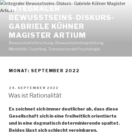
Zum
INTEGRALER
Inhalt
BEWUSSTSEINS-DISKURS-
springen
GABRIELE KÜHNER
MAGISTER ARTIUM
Bewusstseinsforschung, Bewusstseinsbegeleitung,
Mindethik, Coaching, Transpersonale Psychologie
MONAT: SEPTEMBER 2022
VERÖFFENTLICHT
24. SEPTEMBER 2022
AM
Was ist Rationalität
Es zeichnet sich immer deutlicher ab, dass diese
Gesellschaft sich in eine freiheitlich orientierte
und in eine dogmatisch determinierende spaltet.
Beides lässt sich schlecht vereinbaren.