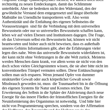
rechtzeitig zu neuen Entdeckungen, damit das Schlimmste
unterbleibt. Aber sie bedenken nicht den Widerstand, den der
gewöhnliche Verstand dem entgegensetzt und längst überholte
Maßstäbe ins Unendliche transportieren will. Also wenn
Authentizität und die Entfaltung des eigenen Selbstseins die
Voraussetzungen sind für die Verbindung mit dem universellen
Bewusstsein oder nur so universelles Bewusstsein schaffen kann,
leben wir auf vielen Ebenen und Institutionen dagegen. Die Frage,
ob das Universum selbst ein Bewusstsein hat, können wir nicht
beantworten und bisher auch nicht beweisen, dass es außerhalb
unseres Gehirns Informationen gibt, aber die Erfahrungen vieler
legen dies nahe. Wem das universelle Bewusstsein widerfahren ist,
der kann nicht ohne Verletzungen in die alte Welt zurück. Meistens
werden Menschen dann krank, vor allem wenn sie nicht von den
doch schon vielen Gleichgesinnten wissen, die sie aber bitte nicht im
konventionellen Tümpel vermuten sollten. Diese Enttäuschungen
sollten man sich ersparen. Wenn jemand Opfer von dummer
struktureller Gewalt oder auch körperlicher Gewalt sowie
Missbrauch geworden ist, muss die Traumaarbeit bis in die Öffnung
des eigenen Systems für Natur und Kosmos reichen. Die
Erweiterung des Selbsts in die Sphäre der Aktivierung durch neue
Energie für das innere Fließen der feinstofflichen Energien für die
Neuinformierung des Organismus ist notwendig. Und bitte hier
nicht von Programmierung sprechen, sondern von der Affirmation