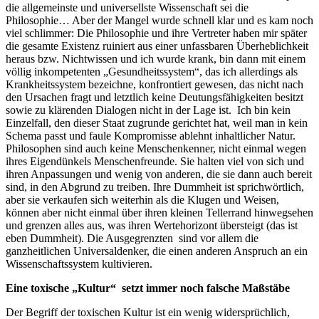
die allgemeinste und universellste Wissenschaft sei die
Philosophie… Aber der Mangel wurde schnell klar und es kam noch
viel schlimmer: Die Philosophie und ihre Vertreter haben mir später
die gesamte Existenz ruiniert aus einer unfassbaren Überheblichkeit
heraus bzw. Nichtwissen und ich wurde krank, bin dann mit einem
völlig inkompetenten „Gesundheitssystem“, das ich allerdings als
Krankheitssystem bezeichne, konfrontiert gewesen, das nicht nach
den Ursachen fragt und letztlich keine Deutungsfähigkeiten besitzt
sowie zu klärenden Dialogen nicht in der Lage ist. Ich bin kein
Einzelfall, den dieser Staat zugrunde gerichtet hat, weil man in kein
Schema passt und faule Kompromisse ablehnt inhaltlicher Natur.
Philosophen sind auch keine Menschenkenner, nicht einmal wegen
ihres Eigendünkels Menschenfreunde. Sie halten viel von sich und
ihren Anpassungen und wenig von anderen, die sie dann auch bereit
sind, in den Abgrund zu treiben. Ihre Dummheit ist sprichwörtlich,
aber sie verkaufen sich weiterhin als die Klugen und Weisen,
können aber nicht einmal über ihren kleinen Tellerrand hinwegsehen
und grenzen alles aus, was ihren Wertehorizont übersteigt (das ist
eben Dummheit). Die Ausgegrenzten sind vor allem die
ganzheitlichen Universaldenker, die einen anderen Anspruch an ein
Wissenschaftssystem kultivieren.
Eine toxische „Kultur“ setzt immer noch falsche Maßstäbe
Der Begriff der toxischen Kultur ist ein wenig widersprüchlich,