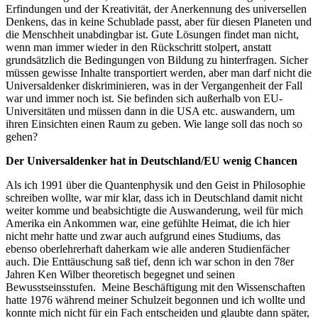
Erfindungen und der Kreativität, der Anerkennung des universellen
Denkens, das in keine Schublade passt, aber für diesen Planeten und
die Menschheit unabdingbar ist. Gute Lösungen findet man nicht,
wenn man immer wieder in den Rückschritt stolpert, anstatt
grundsätzlich die Bedingungen von Bildung zu hinterfragen. Sicher
müssen gewisse Inhalte transportiert werden, aber man darf nicht die
Universaldenker diskriminieren, was in der Vergangenheit der Fall
war und immer noch ist. Sie befinden sich außerhalb von EU-
Universitäten und müssen dann in die USA etc. auswandern, um
ihren Einsichten einen Raum zu geben. Wie lange soll das noch so
gehen?
Der Universaldenker hat in Deutschland/EU wenig Chancen
Als ich 1991 über die Quantenphysik und den Geist in Philosophie
schreiben wollte, war mir klar, dass ich in Deutschland damit nicht
weiter komme und beabsichtigte die Auswanderung, weil für mich
Amerika ein Ankommen war, eine gefühlte Heimat, die ich hier
nicht mehr hatte und zwar auch aufgrund eines Studiums, das
ebenso oberlehrerhaft daherkam wie alle anderen Studienfächer
auch. Die Enttäuschung saß tief, denn ich war schon in den 78er
Jahren Ken Wilber theoretisch begegnet und seinen
Bewusstseinsstufen. Meine Beschäftigung mit den Wissenschaften
hatte 1976 während meiner Schulzeit begonnen und ich wollte und
konnte mich nicht für ein Fach entscheiden und glaubte dann später,