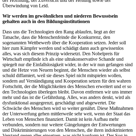
der Hoffnung, der Zuversicht und der Heilung sowie der
Überwindung von Leid.
Wir werden im gewöhnlichen und niederen Bewusstsein
gehalten auch in den Bildungsinstitutionen
Dass uns die Technologien den Rang ablaufen, liegt an der
Tatsache, dass die Menschenfeinde die Konkurrenz, den
sogenannten Wettbewerb über die Kooperation setzen. Jeder soll
hier zum Kämpfer werden und schädigt dann auch gewissenlos
alles, was sich diesem Prinzip widersetzt. Den Nobelpreis für
Wirtschaft empfinde ich als eine ultrakonservative Schande und
spiegelt nur die Einfallslosigkeit wider, in der wir nun gefangen sind
und die Hetze von Neuem beginnt, die Menschen wieder als selbst
schuld diffamiert, weil sie dieses Spiel nicht mitspielen wollen,
sondern auf Verständigung und Kooperation setzen für den wahren
Fortschritt, der die Möglichkeiten des Menschen erweitert und er so
den Technologien überlegen bleibt. Davon entfernen wir uns immer
mehr und das ist die Gefährdung. Alles, was anders denkt, wird als
dysfunktional ausgegrenzt, geschädigt und abgewertet. Die
Schwäche des Menschen wird so weiter genährt. Diese Maßnahmen
der Unterwerfung gehen mittlerweile sehr weit, wenn der Staat das
Leben von Menschen finanziert. Damit ist kein Aufbau mehr
verbunden, sondern nur weitere Gängelungen der Entwertungen
und Diskriminierungen von den Menschen, die ihren indoktrinierten
Verstand gegen alles einsetzen, was nicht konform ist. Der Sog in