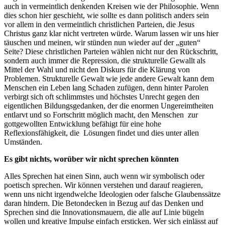
auch in vermeintlich denkenden Kreisen wie der Philosophie. Wenn
dies schon hier geschieht, wie sollte es dann politisch anders sein
vor allem in den vermeintlich christlichen Parteien, die Jesus
Christus ganz klar nicht vertreten würde. Warum lassen wir uns hier
täuschen und meinen, wir stünden nun wieder auf der „guten“
Seite? Diese christlichen Parteien wählen nicht nur den Rückschritt,
sondern auch immer die Repression, die strukturelle Gewallt als
Mittel der Wahl und nicht den Diskurs für die Klärung von
Problemen. Strukturelle Gewalt wie jede andere Gewalt kann dem
Menschen ein Leben lang Schaden zufügen, denn hinter Parolen
verbirgt sich oft schlimmstes und höchstes Unrecht gegen den
eigentlichen Bildungsgedanken, der die enormen Ungereimtheiten
entlarvt und so Fortschritt möglich macht, den Menschen zur
gottgewollten Entwicklung befähigt für eine hohe
Reflexionsfähigkeit, die Lösungen findet und dies unter allen
Umständen.
Es gibt nichts, worüber wir nicht sprechen könnten
Alles Sprechen hat einen Sinn, auch wenn wir symbolisch oder
poetisch sprechen. Wir können verstehen und darauf reagieren,
wenn uns nicht irgendwelche Ideologien oder falsche Glaubenssätze
daran hindern. Die Betondecken in Bezug auf das Denken und
Sprechen sind die Innovationsmauern, die alle auf Linie bügeln
wollen und kreative Impulse einfach ersticken. Wer sich einlässt auf