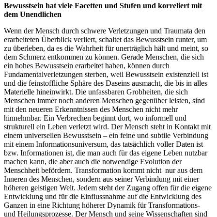
Bewusstsein hat viele Facetten und Stufen und korreliert mit
dem Unendlichen
Wenn der Mensch durch schwere Verletzungen und Traumata den
erarbeiteten Überblick verliert, schaltet das Bewusstsein runter, um
zu überleben, da es die Wahrheit für unerträglich hält und meint, so
dem Schmerz entkommen zu können. Gerade Menschen, die sich
ein hohes Bewusstsein erarbeitet haben, können durch
Fundamentalverletzungen sterben, weil Bewusstsein existenziell ist
und die feinstoffliche Sphäre des Daseins ausmacht, die bis in alles
Materielle hineinwirkt. Die unfassbaren Grobheiten, die sich
Menschen immer noch anderen Menschen gegenüber leisten, sind
mit den neueren Erkenntnissen des Menschen nicht mehr
hinnehmbar. Ein Verbrechen beginnt dort, wo informell und
strukturell ein Leben verletzt wird. Der Mensch steht in Kontakt mit
einem universellen Bewusstsein – ein feine und subtile Verbindung
mit einem Informationsuniversum, das tatsächlich voller Daten ist
bzw. Informationen ist, die man auch für das eigene Leben nutzbar
machen kann, die aber auch die notwendige Evolution der
Menschheit befördern. Transformation kommt nicht nur aus dem
Inneren des Menschen, sondern aus seiner Verbindung mit einer
höheren geistigen Welt. Jedem steht der Zugang offen für die eigene
Entwicklung und für die Einflussnahme auf die Entwicklung des
Ganzen in eine Richtung höherer Dynamik für Transformations-
und Heilungsprozesse. Der Mensch und seine Wissenschaften sind