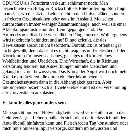
CDU/CSU als Fortschritt verkauft, schlimmer noch: Man
bezeichnete den Bologna-Rückschritt als Eliteförderung. Nun fragt
man sich, wo die sitzt… Leider nicht in den Universitäten, sondern
in freieren Organisationen oder ganz im Ausland. Menschen
durchschauen immer weniger Zusammenhänge, auch weil sie einer
Ablenkungsindustrie auf den Leim gegangen sind. Die
Aufmerksamkeit auf die wesentlichen Dinge unseres Wohlergehens
wird regelrecht behindert und auf Dinge gelenkt, die das
Bewusstsein absolut nicht befördern. Durchblick ist offenbar gar
nicht gewollt, denn da sieht es nicht rosig aus und vieles bedarf der
Korrekturen für unser seelisches, geistiges und körperliches
Wohlbefinden und Überleben. Eine Wirtschaft, die in Richtung
Zerstörung tendiert, hat Auswirkungen auf alle Menschen und
gelangt ins Unterbewusstsein. Das Klima der Angst wird noch mehr
Kranke produzieren, die durch ein eher inkompetentes
Gesundheitssystem dann in die Abhängigkeit geraten. Aber
Inkompetenz bezieht sich auf viele Gebiete und ist der Verschulung
der Universitäten anzulasten.
Es könnte alles ganz anders sein
Man spricht nun von Notwendigkeiten, weil vermeintlich auch das
Geld versiegt… Lebensqualität besteht nicht darin, dass ich mit dem
Auto überall hinfahren kann und Fleisch jeden Tag konsumiere oder
mich mit sinnlosem Input versorge, sondern im bewussten und