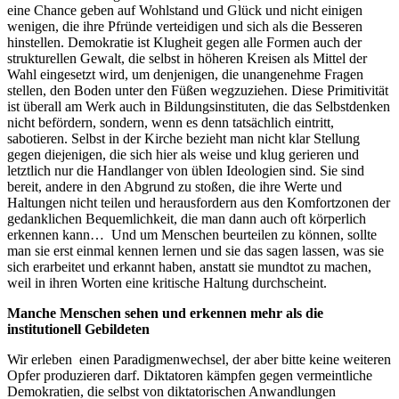
eine Chance geben auf Wohlstand und Glück und nicht einigen
wenigen, die ihre Pfründe verteidigen und sich als die Besseren
hinstellen. Demokratie ist Klugheit gegen alle Formen auch der
strukturellen Gewalt, die selbst in höheren Kreisen als Mittel der
Wahl eingesetzt wird, um denjenigen, die unangenehme Fragen
stellen, den Boden unter den Füßen wegzuziehen. Diese Primitivität
ist überall am Werk auch in Bildungsinstituten, die das Selbstdenken
nicht befördern, sondern, wenn es denn tatsächlich eintritt,
sabotieren. Selbst in der Kirche bezieht man nicht klar Stellung
gegen diejenigen, die sich hier als weise und klug gerieren und
letztlich nur die Handlanger von üblen Ideologien sind. Sie sind
bereit, andere in den Abgrund zu stoßen, die ihre Werte und
Haltungen nicht teilen und herausfordern aus den Komfortzonen der
gedanklichen Bequemlichkeit, die man dann auch oft körperlich
erkennen kann… Und um Menschen beurteilen zu können, sollte
man sie erst einmal kennen lernen und sie das sagen lassen, was sie
sich erarbeitet und erkannt haben, anstatt sie mundtot zu machen,
weil in ihren Worten eine kritische Haltung durchscheint.
Manche Menschen sehen und erkennen mehr als die
institutionell Gebildeten
Wir erleben einen Paradigmenwechsel, der aber bitte keine weiteren
Opfer produzieren darf. Diktatoren kämpfen gegen vermeintliche
Demokratien, die selbst von diktatorischen Anwandlungen