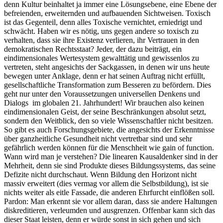
denn Kultur beinhaltet ja immer eine Lösungsebene, eine Ebene der
befreienden, erweiternden und aufbauenden Sichtweisen. Toxisch
ist das Gegenteil, denn alles Toxische vernichtet, erniedrigt und
schwächt. Haben wir es nötig, uns gegen andere so toxisch zu
verhalten, dass sie ihre Existenz verlieren, ihr Vertrauen in den
demokratischen Rechtsstaat? Jeder, der dazu beiträgt, ein
eindimensionales Wertesystem gewalttätig und gewissenlos zu
vertreten, steht angesichts der Sackgassen, in denen wir uns heute
bewegen unter Anklage, denn er hat seinen Auftrag nicht erfüllt,
gesellschaftliche Transformation zum Besseren zu befördern. Dies
geht nur unter den Voraussetzungen universellen Denkens und
Dialogs im globalen 21. Jahrhundert! Wir brauchen also keinen
eindimensionalen Geist, der seine Beschränkungen absolut setzt,
sondern den Weitblick, den so viele Wissenschaftler nicht besitzen.
So gibt es auch Forschungsgebiete, die angesichts der Erkenntnisse
über ganzheitliche Gesundheit nicht vertretbar sind und sehr
gefährlich werden können für die Menschheit wie gain of function.
Wann wird man je verstehen? Die linearen Kausaldenker sind in der
Mehrheit, denn sie sind Produkte dieses Bildungssystems, das seine
Defizite nicht durchschaut. Wenn Bildung den Horizont nicht
massiv erweitert (dies vermag vor allem die Selbstbildung), ist sie
nichts weiter als eitle Fassade, die anderen Ehrfurcht einflößen soll.
Pardon: Man erkennt sie vor allem daran, dass sie andere Haltungen
diskreditieren, verleumden und ausgrenzen. Offenbar kann sich das
dieser Staat leisten, denn er würde sonst in sich gehen und sich