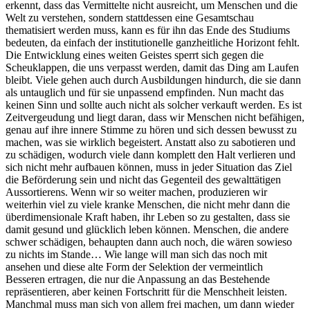
erkennt, dass das Vermittelte nicht ausreicht, um Menschen und die
Welt zu verstehen, sondern stattdessen eine Gesamtschau
thematisiert werden muss, kann es für ihn das Ende des Studiums
bedeuten, da einfach der institutionelle ganzheitliche Horizont fehlt.
Die Entwicklung eines weiten Geistes sperrt sich gegen die
Scheuklappen, die uns verpasst werden, damit das Ding am Laufen
bleibt. Viele gehen auch durch Ausbildungen hindurch, die sie dann
als untauglich und für sie unpassend empfinden. Nun macht das
keinen Sinn und sollte auch nicht als solcher verkauft werden. Es ist
Zeitvergeudung und liegt daran, dass wir Menschen nicht befähigen,
genau auf ihre innere Stimme zu hören und sich dessen bewusst zu
machen, was sie wirklich begeistert. Anstatt also zu sabotieren und
zu schädigen, wodurch viele dann komplett den Halt verlieren und
sich nicht mehr aufbauen können, muss in jeder Situation das Ziel
die Beförderung sein und nicht das Gegenteil des gewalttätigen
Aussortierens. Wenn wir so weiter machen, produzieren wir
weiterhin viel zu viele kranke Menschen, die nicht mehr dann die
überdimensionale Kraft haben, ihr Leben so zu gestalten, dass sie
damit gesund und glücklich leben können. Menschen, die andere
schwer schädigen, behaupten dann auch noch, die wären sowieso
zu nichts im Stande… Wie lange will man sich das noch mit
ansehen und diese alte Form der Selektion der vermeintlich
Besseren ertragen, die nur die Anpassung an das Bestehende
repräsentieren, aber keinen Fortschritt für die Menschheit leisten.
Manchmal muss man sich von allem frei machen, um dann wieder