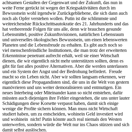
achtsamen Gestalten der Gegenwart und der Zukunft, das nun in
weite Ferne gerückt ist wegen der Kriegsaktivitäten durch im
Bewusstsein wohl irgendwie Zurückgebliebene, die sich dann auch
noch als Opfer verstehen wollen. Putin ist die schlimmste und
weitreichendste Rückschrittsautokratie des 21. Jahrhunderts und das
hat verheerende Folgen für uns alle, denn wir brauchen gesunde
Lebensmittel, positive Zukunftsvisionen, natürlichen Lebensraum
und universelles ökologisches Bewusstsein, um einen lebenswerten
Planeten und die Lebensfreude zu erhalten. Es gibt auch noch so
viel menschenfeindliche Institutionen, die man trotz der erweiterten
Erkenntnisse penetrant aufrecht erhält, weil sie einer Wirtschaft
dienen, die wir eigentlich nicht mehr unterstützen sollten, denn es
gibt für fast alles positive Alternativen. Aber die werden unterlassen
und ein System der Angst und der Bedrohung befördert. Freude
macht so ein Leben nicht. Aber wir sollten langsam erkennen, wer
eigentlich diese Propagandisten sind, die uns in die Welt von gestern
manövrieren und uns weiter demoralisieren und entmutigen. Ein
neues Interbeing oder Miteinander kann so nicht entstehen, dafür
müssten auch diejenigen ihre Fehler eingestehen, die uns unter lauter
Schädigungen diese Korsette verpasst haben, damit sich einige
wenige die Profite sichern können. Man muss nicht Wirtschaft
studiert haben, um zu entscheiden, wohinein Geld investiert wird
und wohinein nicht! Putin könnte auch real niemals den Westen
unterwerfen, sondern würde die Welt nur ins Chaos stürzen und sich
damit selbst auslöschen.