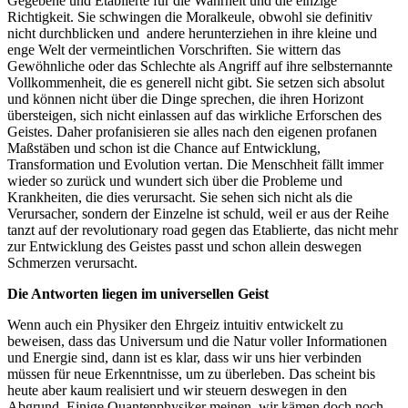
Gegebene und Etablierte für die Wahrheit und die einzige
Richtigkeit. Sie schwingen die Moralkeule, obwohl sie definitiv
nicht durchblicken und andere herunterziehen in ihre kleine und
enge Welt der vermeintlichen Vorschriften. Sie wittern das
Gewöhnliche oder das Schlechte als Angriff auf ihre selbsternannte
Vollkommenheit, die es generell nicht gibt. Sie setzen sich absolut
und können nicht über die Dinge sprechen, die ihren Horizont
übersteigen, sich nicht einlassen auf das wirkliche Erforschen des
Geistes. Daher profanisieren sie alles nach den eigenen profanen
Maßstäben und schon ist die Chance auf Entwicklung,
Transformation und Evolution vertan. Die Menschheit fällt immer
wieder so zurück und wundert sich über die Probleme und
Krankheiten, die dies verursacht. Sie sehen sich nicht als die
Verursacher, sondern der Einzelne ist schuld, weil er aus der Reihe
tanzt auf der revolutionary road gegen das Etablierte, das nicht mehr
zur Entwicklung des Geistes passt und schon allein deswegen
Schmerzen verursacht.
Die Antworten liegen im universellen Geist
Wenn auch ein Physiker den Ehrgeiz intuitiv entwickelt zu
beweisen, dass das Universum und die Natur voller Informationen
und Energie sind, dann ist es klar, dass wir uns hier verbinden
müssen für neue Erkenntnisse, um zu überleben. Das scheint bis
heute aber kaum realisiert und wir steuern deswegen in den
Abgrund. Einige Quantenphysiker meinen, wir kämen doch noch