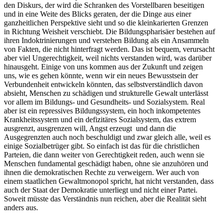
den Diskurs, der wird die Schranken des Vorstellbaren beseitigen
und in eine Weite des Blicks geraten, der die Dinge aus einer
ganzheitlichen Perspektive sieht und so die kleinkarierten Grenzen
in Richtung Weisheit verschiebt. Die Bildungspharisäer bestehen auf
ihren Indoktrinierungen und verstehen Bildung als ein Ansammeln
von Fakten, die nicht hinterfragt werden. Das ist bequem, verursacht
aber viel Ungerechtigkeit, weil nichts verstanden wird, was darüber
hinausgeht. Einige von uns kommen aus der Zukunft und zeigen
uns, wie es gehen könnte, wenn wir ein neues Bewusstsein der
Verbundenheit entwickeln könnten, das selbstverständlich davon
absieht, Menschen zu schädigen und strukturelle Gewalt unterlässt
vor allem im Bildungs- und Gesundheits- und Sozialsystem. Real
aber ist ein repressives Bildungssystem, ein hoch inkompetentes
Krankheitssystem und ein defizitäres Sozialsystem, das extrem
ausgrenzt, ausgrenzen will, Angst erzeugt und dann die
Ausgegrenzten auch noch beschuldigt und zwar gleich alle, weil es
einige Sozialbetrüger gibt. So einfach ist das für die christlichen
Parteien, die dann weiter von Gerechtigkeit reden, auch wenn sie
Menschen fundamental geschädigt haben, ohne sie anzuhören und
ihnen die demokratischen Rechte zu verweigern. Wer auch von
einem staatlichen Gewaltmonopol spricht, hat nicht verstanden, dass
auch der Staat der Demokratie unterliegt und nicht einer Partei.
Soweit müsste das Verständnis nun reichen, aber die Realität sieht
anders aus.