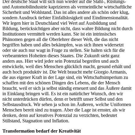
Der deutsche Staat will sich nun wieder auf die Stahl-, Rüstungs-
und Automobilindustrie kaprizieren als vermeintliche wirtschaftliche
Sicherheit und Wohlstand. Das ist alles andere als schön oder klug,
sondern Ausdruck tiefster Einfallslosigkeit und Eindimensionalität.
Wir legen hier in Deutschland viel Wert auf Ausbildung und
Bildung, berücksichtigen aber nicht, dass wahre Bildung nicht durch
Institutionen vermittelt werden kann. Sie ist ein intrinsisches
Phänomen gegen all die Oberlehrer dieser Welt, die das nicht
begriffen haben und alles bekämpfen, was sich ihnen widersetzt
oder sie auch nur wagt in Frage zu stellen. Sie halten sich für die
verbeamteten Hoheiten dieses Staates. Die Zukunft sieht ganz
anders aus. Hier wird jeder sein Potenzial begreifen und auch
entwickeln, weil dies Menschen glücklich macht, gesund erhält und
auch hoch produktiv ist. Die Welt braucht mehr Giorgio Armanis,
die aus eigener Kraft in der Lage sind, ein Wirtschaftsimperium zu
schaffen mit den schönen Dingen des Lebens, die der Mensch
braucht, weil er sich ja selbst ständig erneuert und das Äußere damit
in Einklang bringen will. Es ist ein natürlicher Wunsch, den wir
nicht unterdrücken dürfen, denn er betrifft unser Selbst und den
Selbstausdruck. Wir sehen ja schon im Äußeren, welche Uniformen
Menschen bereit sind zu tragen. Aber die Lage ist ernster, als wir
denken, denn auf kreatives Potenzial zu verzichten, bedeutet
Stillstand, Stagnation und Inflation.
Transformation bedarf der Kreativität