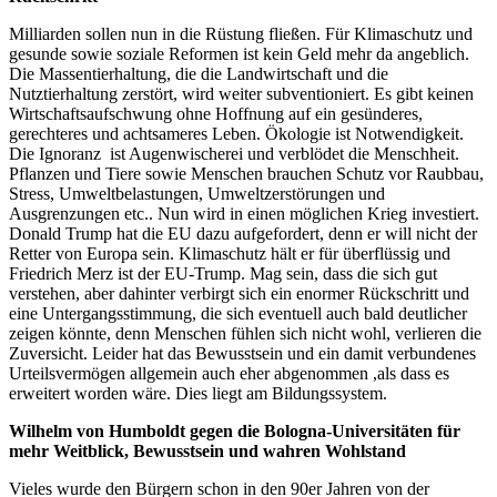
Milliarden sollen nun in die Rüstung fließen. Für Klimaschutz und
gesunde sowie soziale Reformen ist kein Geld mehr da angeblich.
Die Massentierhaltung, die die Landwirtschaft und die
Nutztierhaltung zerstört, wird weiter subventioniert. Es gibt keinen
Wirtschaftsaufschwung ohne Hoffnung auf ein gesünderes,
gerechteres und achtsameres Leben. Ökologie ist Notwendigkeit.
Die Ignoranz ist Augenwischerei und verblödet die Menschheit.
Pflanzen und Tiere sowie Menschen brauchen Schutz vor Raubbau,
Stress, Umweltbelastungen, Umweltzerstörungen und
Ausgrenzungen etc.. Nun wird in einen möglichen Krieg investiert.
Donald Trump hat die EU dazu aufgefordert, denn er will nicht der
Retter von Europa sein. Klimaschutz hält er für überflüssig und
Friedrich Merz ist der EU-Trump. Mag sein, dass die sich gut
verstehen, aber dahinter verbirgt sich ein enormer Rückschritt und
eine Untergangsstimmung, die sich eventuell auch bald deutlicher
zeigen könnte, denn Menschen fühlen sich nicht wohl, verlieren die
Zuversicht. Leider hat das Bewusstsein und ein damit verbundenes
Urteilsvermögen allgemein auch eher abgenommen ,als dass es
erweitert worden wäre. Dies liegt am Bildungssystem.
Wilhelm von Humboldt gegen die Bologna-Universitäten für
mehr Weitblick, Bewusstsein und wahren Wohlstand
Vieles wurde den Bürgern schon in den 90er Jahren von der