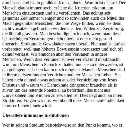
durchsetzt sind bis in gebildete Kreise hinein. Warum ist das so? Der
Mensch glaubt immer noch, er hätte die Kriterien erkannt, um
Menschen einzuordnen und zu verpflichten. Das gelingt seit
geraumer Zeit immer weniger und so schwinden auch die Mittel der
Macht gegenüber Menschen, die ihre Wege finden, wenn sie denn
nicht vorsätzlich gebrochen werden aus dem Willen zur Zerstörung,
die überall grassiert. Man beschuldigt auch noch, wenn man diese
beabsichtigten Zerstörungen nicht überlebt oder nicht gesund
übersteht. Strukturelle Gewalttäter sitzen überall. Niemand ist auf sie
vorbereitet, weil man höheres Bewusstsein voraussetzt und sich oft
darauf verlässt. Wir brauchen aber das Vertrauen in andere
Menschen. Wenn dies Vertrauen schwer verletzt und missbraucht
wird, um Menschen in Schach zu halten und sie zu unterwerfen, ist
ein gelingendes Leben kaum noch möglich. Manche Menschen sind
in ihrem tiefsten Inneren Vernichter anderer Menschen Leben. Sie
haben nicht einmal etwas gelernt aus der Vernichtung von Jesus
Christus und warum wir Demokratie dringender brauchen als je
zuvor, um das rettende Potenzial zu befördern, das nicht aus
Universitäten und Kirchen zu erwarten ist. Dies liegt auch an ihren
Strukturen. Fragen wir uns, wo überall diese Menschenfeindlichkeit
in unser Leben hineinwirkt.
Überaltete inhumane Institutionen
Wer in seinem Studium beispielsweise an den Punkt kommt, wo er