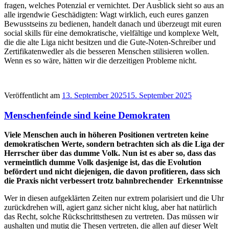
fragen, welches Potenzial er vernichtet. Der Ausblick sieht so aus an
alle irgendwie Geschädigten: Wagt wirklich, euch eures ganzen
Bewusstseins zu bedienen, handelt danach und überzeugt mit euren
social skills für eine demokratische, vielfältige und komplexe Welt,
die die alte Liga nicht besitzen und die Gute-Noten-Schreiber und
Zertifikatenwedler als die besseren Menschen stilisieren wollen.
Wenn es so wäre, hätten wir die derzeitigen Probleme nicht.
Veröffentlicht am
13. September 2025
15. September 2025
Menschenfeinde sind keine Demokraten
Viele Menschen auch in höheren Positionen vertreten keine
demokratischen Werte, sondern betrachten sich als die Liga der
Herrscher über das dumme Volk. Nun ist es aber so, dass das
vermeintlich dumme Volk dasjenige ist, das die Evolution
befördert und nicht diejenigen, die davon profitieren, dass sich
die Praxis nicht verbessert trotz bahnbrechender Erkenntnisse
Wer in diesen aufgeklärten Zeiten nur extrem polarisiert und die Uhr
zurückdrehen will, agiert ganz sicher nicht klug, aber hat natürlich
das Recht, solche Rückschrittsthesen zu vertreten. Das müssen wir
aushalten und mutig die Thesen vertreten, die allen auf dieser Welt