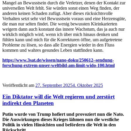
Mangel an Bewusstsein durch die Verletzer, denen der Kontakt zur
universellen Welt fehlt. Sie würden sonst einen Weg finden, der
anderen keinen Schaden zufügt. Aber dieses rücksichtsvolle
Verhalten setzt sehr viel Bewusstsein voraus und eine Herzensgüte,
die man nur selten findet. Die wenig bewussten Kleinkarierten
weigern dann auch konstant das innere Wachstum, das ja auch nur
wirklich möglich wird, wenn ich über mich hinaus denken und
fühlen kann und mich für die Korrekturen öffne, um aufgetretene
Probleme zu lösen, so dass alle Energien wieder in den Fluss
kommen und wahres gesundes Leben stattfinden kann.
https://www.3sat.de/wissen/nano-doku/250612–sendung-
forschung-extrem-unser-weltbild-am-limit-wido-100.html
Veröffentlicht am
27. September 2025
4. Oktober 2025
Ein Diktator will die Welt regieren und zerstört
indirekt den Planeten
Putin wurde von Trump hofiert und provoziert nun die Nato.
Die Auswirkungen dieses Krieges lähmen nun die westliche
Politik in vielen Hinsichten und befördern die Welt in den
Rückschritt