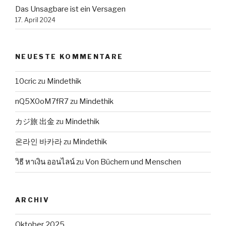
Das Unsagbare ist ein Versagen
17. April 2024
NEUESTE KOMMENTARE
10cric
zu
Mindethik
nQ5X0oM7fR7
zu
Mindethik
カジ旅 出金
zu
Mindethik
온라인 바카라
zu
Mindethik
วิธี หาเงิน ออนไลน์
zu
Von Büchern und Menschen
ARCHIV
Oktober 2025