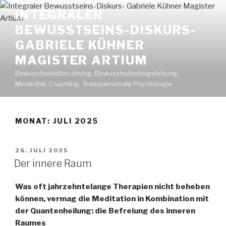
Zum
INTEGRALER
Inhalt
BEWUSSTSEINS-DISKURS-
springen
GABRIELE KÜHNER
MAGISTER ARTIUM
Bewusstseinsforschung, Bewusstseinsbegeleitung,
Mindethik, Coaching, Transpersonale Psychologie
MONAT: JULI 2025
VERÖFFENTLICHT
26. JULI 2025
AM
Der innere Raum
Was oft jahrzehntelange Therapien nicht beheben
können, vermag die Meditation in Kombination mit
der Quantenheilung: die Befreiung des inneren
Raumes