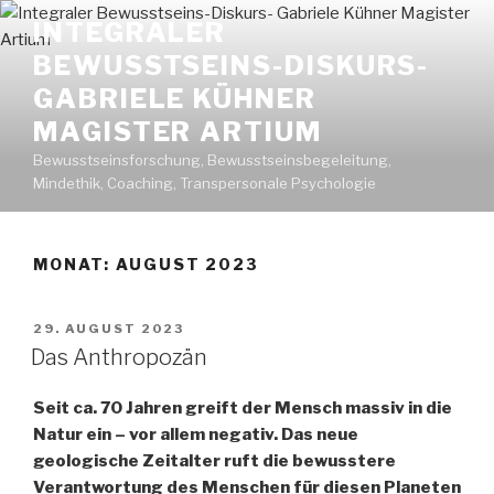
Zum
INTEGRALER
Inhalt
BEWUSSTSEINS-DISKURS-
springen
GABRIELE KÜHNER
MAGISTER ARTIUM
Bewusstseinsforschung, Bewusstseinsbegeleitung,
Mindethik, Coaching, Transpersonale Psychologie
MONAT: AUGUST 2023
VERÖFFENTLICHT
29. AUGUST 2023
AM
Das Anthropozän
Seit ca. 70 Jahren greift der Mensch massiv in die
Natur ein – vor allem negativ. Das neue
geologische Zeitalter ruft die bewusstere
Verantwortung des Menschen für diesen Planeten