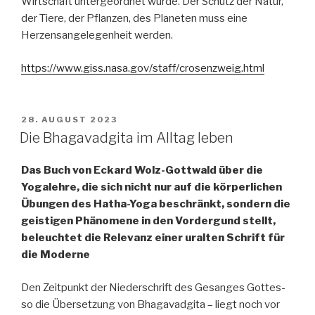
Wirtschaft untergeordnet wurde. Der Schutz der Natur,
der Tiere, der Pflanzen, des Planeten muss eine
Herzensangelegenheit werden.
https://www.giss.nasa.gov/staff/crosenzweig.html
VERÖFFENTLICHT
28. AUGUST 2023
AM
Die Bhagavadgita im Alltag leben
Das Buch von Eckard Wolz-Gottwald über die
Yogalehre, die sich nicht nur auf die körperlichen
Übungen des Hatha-Yoga beschränkt, sondern die
geistigen Phänomene in den Vordergund stellt,
beleuchtet die Relevanz einer uralten Schrift für
die Moderne
Den Zeitpunkt der Niederschrift des Gesanges Gottes-
so die Übersetzung von Bhagavadgita – liegt noch vor