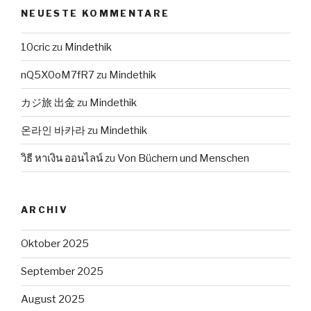
NEUESTE KOMMENTARE
10cric
zu
Mindethik
nQ5X0oM7fR7
zu
Mindethik
カジ旅 出金
zu
Mindethik
온라인 바카라
zu
Mindethik
วิธี หาเงิน ออนไลน์
zu
Von Büchern und Menschen
ARCHIV
Oktober 2025
September 2025
August 2025