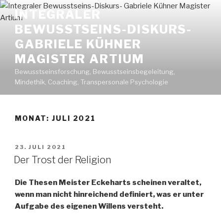
Zum
INTEGRALER
Inhalt
BEWUSSTSEINS-DISKURS-
springen
GABRIELE KÜHNER
MAGISTER ARTIUM
Bewusstseinsforschung, Bewusstseinsbegeleitung,
Mindethik, Coaching, Transpersonale Psychologie
MONAT: JULI 2021
VERÖFFENTLICHT
23. JULI 2021
AM
Der Trost der Religion
Die Thesen Meister Eckeharts scheinen veraltet,
wenn man nicht hinreichend definiert, was er unter
Aufgabe des eigenen Willens versteht.