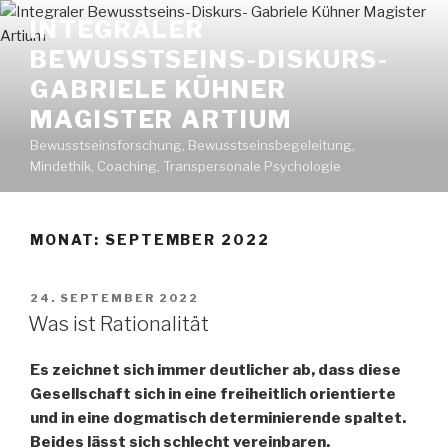
Zum
INTEGRALER
Inhalt
BEWUSSTSEINS-DISKURS-
springen
GABRIELE KÜHNER
MAGISTER ARTIUM
Bewusstseinsforschung, Bewusstseinsbegeleitung,
Mindethik, Coaching, Transpersonale Psychologie
MONAT: SEPTEMBER 2022
VERÖFFENTLICHT
24. SEPTEMBER 2022
AM
Was ist Rationalität
Es zeichnet sich immer deutlicher ab, dass diese
Gesellschaft sich in eine freiheitlich orientierte
und in eine dogmatisch determinierende spaltet.
Beides lässt sich schlecht vereinbaren.