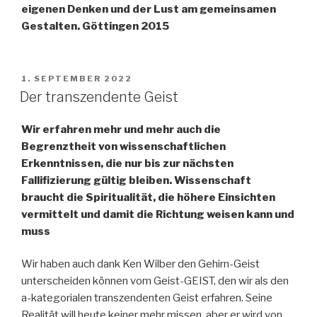
eigenen Denken und der Lust am gemeinsamen
Gestalten. Göttingen 2015
VERÖFFENTLICHT
1. SEPTEMBER 2022
AM
Der transzendente Geist
Wir erfahren mehr und mehr auch die
Begrenztheit von wissenschaftlichen
Erkenntnissen, die nur bis zur nächsten
Fallifizierung gültig bleiben. Wissenschaft
braucht die Spiritualität, die höhere Einsichten
vermittelt und damit die Richtung weisen kann und
muss
Wir haben auch dank Ken Wilber den Gehirn-Geist
unterscheiden können vom Geist-GEIST, den wir als den
a-kategorialen transzendenten Geist erfahren. Seine
Realität will heute keiner mehr missen, aber er wird von