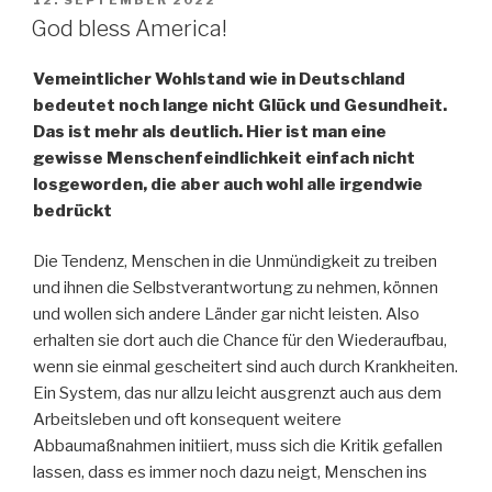
VERÖFFENTLICHT
12. SEPTEMBER 2022
AM
God bless America!
Vemeintlicher Wohlstand wie in Deutschland
bedeutet noch lange nicht Glück und Gesundheit.
Das ist mehr als deutlich. Hier ist man eine
gewisse Menschenfeindlichkeit einfach nicht
losgeworden, die aber auch wohl alle irgendwie
bedrückt
Die Tendenz, Menschen in die Unmündigkeit zu treiben
und ihnen die Selbstverantwortung zu nehmen, können
und wollen sich andere Länder gar nicht leisten. Also
erhalten sie dort auch die Chance für den Wiederaufbau,
wenn sie einmal gescheitert sind auch durch Krankheiten.
Ein System, das nur allzu leicht ausgrenzt auch aus dem
Arbeitsleben und oft konsequent weitere
Abbaumaßnahmen initiiert, muss sich die Kritik gefallen
lassen, dass es immer noch dazu neigt, Menschen ins