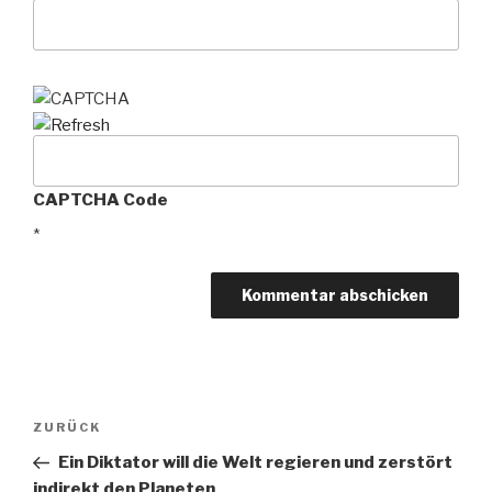
CAPTCHA Code
*
Beitragsnavigation
ZURÜCK
Vorheriger
Beitrag
Ein Diktator will die Welt regieren und zerstört
indirekt den Planeten