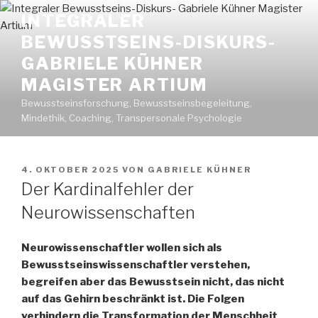
Zum
INTEGRALER
Inhalt
BEWUSSTSEINS-DISKURS-
springen
GABRIELE KÜHNER
MAGISTER ARTIUM
Bewusstseinsforschung, Bewusstseinsbegeleitung,
Mindethik, Coaching, Transpersonale Psychologie
VERÖFFENTLICHT
4. OKTOBER 2025
VON
GABRIELE KÜHNER
AM
Der Kardinalfehler der
Neurowissenschaften
Neurowissenschaftler wollen sich als
Bewusstseinswissenschaftler verstehen,
begreifen aber das Bewusstsein nicht, das nicht
auf das Gehirn beschränkt ist. Die Folgen
verhindern die Transformation der Menschheit