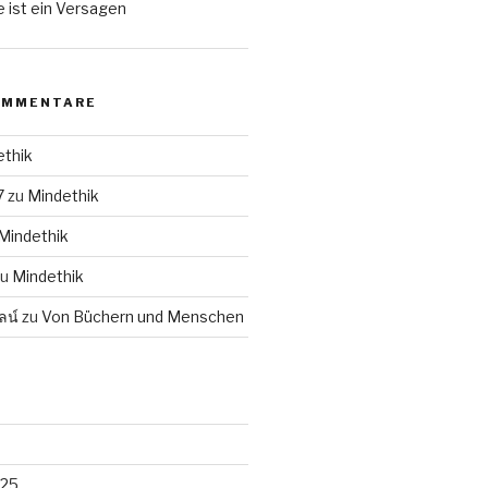
 ist ein Versagen
OMMENTARE
ethik
7
zu
Mindethik
Mindethik
zu
Mindethik
ลน์
zu
Von Büchern und Menschen
025