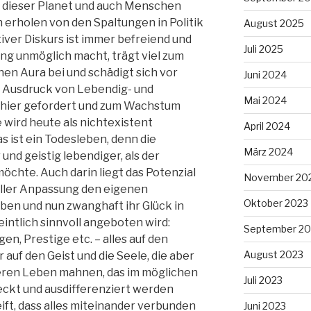
t dieser Planet und auch Menschen
 erholen von den Spaltungen in Politik
August 2025
iver Diskurs ist immer befreiend und
Juli 2025
ng unmöglich macht, trägt viel zum
nen Aura bei und schädigt sich vor
Juni 2024
er Ausdruck von Lebendig- und
Mai 2024
d hier gefordert und zum Wachstum
 wird heute als nichtexistent
April 2024
s ist ein Todesleben, denn die
März 2024
r und geistig lebendiger, als der
hte. Auch darin liegt das Potenzial
November 20
n aller Anpassung den eigenen
Oktober 2023
ben und nun zwanghaft ihr Glück in
intlich sinnvoll angeboten wird:
September 20
n, Prestige etc. – alles auf den
August 2023
uf den Geist und die Seele, die aber
deren Leben mahnen, das im möglichen
Juli 2023
eckt und ausdifferenziert werden
reift, dass alles miteinander verbunden
Juni 2023