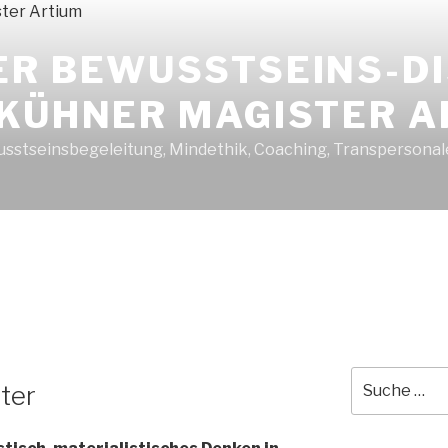
ER BEWUSSTSEINS-D
 KÜHNER MAGISTER A
sstseinsbegeleitung, Mindethik, Coaching, Transpersonal
Suche
lter
nach: