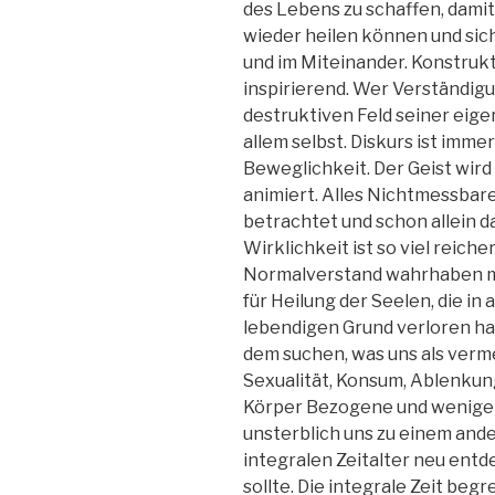
des Lebens zu schaffen, dami
wieder heilen können und sich
und im Miteinander. Konstrukt
inspirierend. Wer Verständigu
destruktiven Feld seiner eige
allem selbst. Diskurs ist imm
Beweglichkeit. Der Geist wir
animiert. Alles Nichtmessbare
betrachtet und schon allein da
Wirklichkeit ist so viel reiche
Normalverstand wahrhaben möc
für Heilung der Seelen, die i
lebendigen Grund verloren ha
dem suchen, was uns als verme
Sexualität, Konsum, Ablenkunge
Körper Bezogene und weniger a
unsterblich uns zu einem an
integralen Zeitalter neu entd
sollte. Die integrale Zeit beg