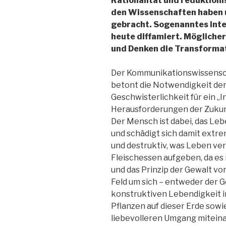
Rationalität und reduktioni
den Wissenschaften haben 
gebracht. Sogenanntes inte
heute diffamiert. Möglicher
und Denken die Transformat
Der Kommunikationswissensch
betont die Notwendigkeit der
Geschwisterlichkeit für ein „I
Herausforderungen der Zukunf
Der Mensch ist dabei, das Le
und schädigt sich damit extre
und destruktiv, was Leben ve
Fleischessen aufgeben, da e
und das Prinzip der Gewalt vo
Feld um sich – entweder der G
konstruktiven Lebendigkeit 
Pflanzen auf dieser Erde sowi
liebevolleren Umgang miteina