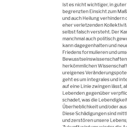
Ist es nicht wichtiger, in gute
begrenzten Einsicht zum Maßs
und auch Heilung verhindern d
eher verletzenden Kollektivit
selbst falsch versteht. Der K
manchmal auch politisch gewol
kann dagegenhalten und neue
Friedens formulieren und umse
Bewusstseinswissenschaften h
herkömmlichen Wissenschaften
ureigenes Veränderungspotenz
geht es um integrales und inte
auf eine Linie zwingen lässt,
Lebenden gegenüber verpflich
schadet, was die Lebendigkei
Überheblichkeit und/oder aus
Diese Schädigungen sind mittl
und zerstören unsere Lebens