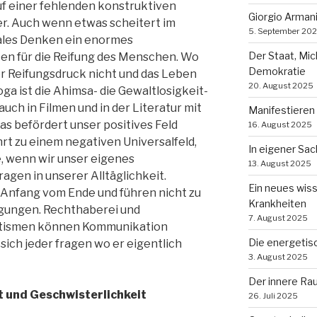
f einer fehlenden konstruktiven
Giorgio Arman
. Auch wenn etwas scheitert im
5. September 20
rales Denken ein enormes
Der Staat, Mi
en für die Reifung des Menschen. Wo
Demokratie
eser Reifungsdruck nicht und das Leben
20. August 2025
oga ist die Ahimsa- die Gewaltlosigkeit-
auch in Filmen und in der Literatur mit
Manifestieren
das befördert unser positives Feld
16. August 2025
hrt zu einem negativen Universalfeld,
In eigener Sa
, wenn wir unser eigenes
13. August 2025
agen in unserer Alltäglichkeit.
Ein neues wis
r Anfang vom Ende und führen nicht zu
Krankheiten
gungen. Rechthaberei und
7. August 2025
tismen können Kommunikation
Die energetis
ich jeder fragen wo er eigentlich
3. August 2025
Der innere Ra
 und Geschwisterlichkeit
26. Juli 2025