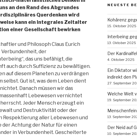
stisch-materialistisches Denken in
NEUESTE B
uns an den Rand des Abgrundes
rdisziplinäres Querdenken wird
Kohärenz gege
weise kann ein integrales Zeitalter
15. Oktober 2025
ion einer Gesellschaft bewirken
Interbeing ge
13. Oktober 2025
aftler und Philosoph Claus Eurich
 Verbundenheit, der
Der Kardinalf
nterbeing“, das uns befähigt, die
4. Oktober 2025
t auch durch Suffizienz zu bewältigen.
Ein Diktator wi
ben auf diesem Planeten zu verdrängen
indirekt den P
m selbst. Gut ist, was dem Leben dient
27. September 2
rnichtet. Danach müssen wir das
Welche Welt 
s massenhaft Lebewesen vernichtet
19. September 2
rherrscht. Jeder Mensch erzeugt ein
ewalt und Destruktivität oder der
Menschenfein
in Respektierung aller Lebewesen und
13. September 20
e der Achtung der Natur für einen
Der Neid auf 
nder in Verbundenheit. Gescheiterte
10. September 2