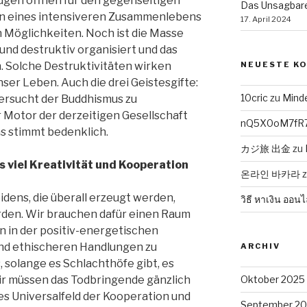
Augen öffnen für den gegenseitigen
Das Unsagbare
n eines intensiveren Zusammenlebens
17. April 2024
n Möglichkeiten. Noch ist die Masse
nd destruktiv organisiert und das
n. Solche Destruktivitäten wirken
NEUESTE K
nser Leben. Auch die drei Geistesgifte:
10cric
zu
Mind
versucht der Buddhismus zu
 Motor der derzeitigen Gesellschaft
nQ5X0oM7fR
as stimmt bedenklich.
カジ旅 出金
zu
 viel Kreativität und Kooperation
온라인 바카라
idens, die überall erzeugt werden,
วิธี หาเงิน ออนไ
rden. Wir brauchen dafür einen Raum
n in der positiv-energetischen
nd ethischeren Handlungen zu
ARCHIV
, solange es Schlachthöfe gibt, es
ir müssen das Todbringende gänzlich
Oktober 2025
es Universalfeld der Kooperation und
September 2