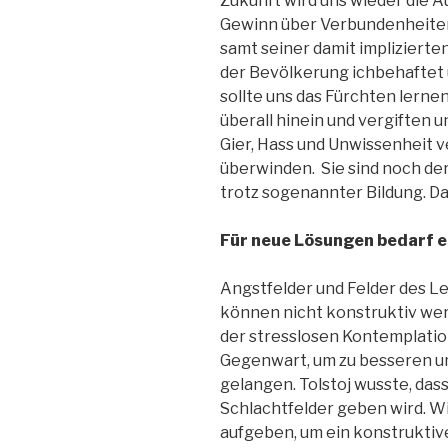
Zukunft wird uns wieder die 
Gewinn über Verbundenheite
samt seiner damit implizierte
der Bevölkerung ichbehaftet u
sollte uns das Fürchten lerne
überall hinein und vergiften u
Gier, Hass und Unwissenheit 
überwinden. Sie sind noch der
trotz sogenannter Bildung. D
Für neue Lösungen bedarf es
Angstfelder und Felder des Le
können nicht konstruktiv we
der stresslosen Kontemplatio
Gegenwart, um zu besseren u
gelangen. Tolstoj wusste, dass
Schlachtfelder geben wird. W
aufgeben, um ein konstruktiv