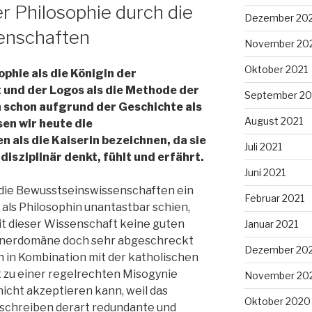
r Philosophie durch die
Dezember 20
enschaften
November 20
Oktober 2021
ophie als die Königin der
und der Logos als die Methode der
September 20
h schon aufgrund der Geschichte als
August 2021
en wir heute die
 als die Kaiserin bezeichnen, da sie
Juli 2021
rdisziplinär denkt, fühlt und erfährt.
Juni 2021
 die Bewusstseinswissenschaften ein
Februar 2021
t als Philosophin unantastbar schien,
t dieser Wissenschaft keine guten
Januar 2021
nnerdomäne doch sehr abgeschreckt
Dezember 20
h in Kombination mit der katholischen
t zu einer regelrechten Misogynie
November 20
nicht akzeptieren kann, weil das
Oktober 2020
 schreiben derart redundante und