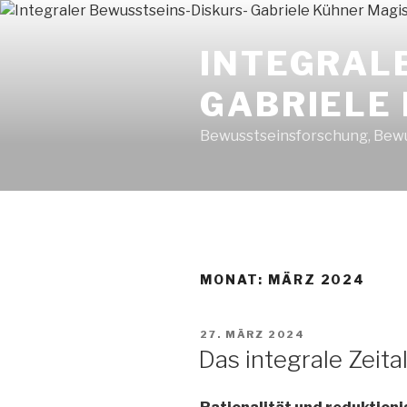
Zum
Inhalt
INTEGRAL
springen
GABRIELE
Bewusstseinsforschung, Bewu
MONAT: MÄRZ 2024
VERÖFFENTLICHT
27. MÄRZ 2024
AM
Das integrale Zeita