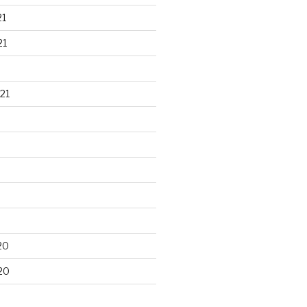
21
21
21
20
20