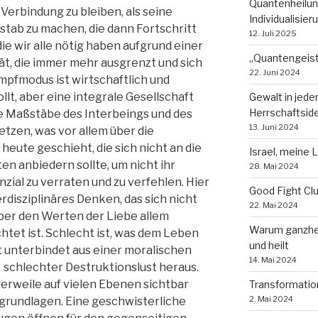
Quantenheilun
r Verbindung zu bleiben, als seine
Individualisie
tab zu machen, die dann Fortschritt
12. Juli 2025
ie wir alle nötig haben aufgrund einer
„Quantengeist
ät, die immer mehr ausgrenzt und sich
22. Juni 2024
ampfmodus ist wirtschaftlich und
lt, aber eine integrale Gesellschaft
Gewalt in jede
Herrschaftsid
 Maßstäbe des Interbeings und des
13. Juni 2024
tzen, was vor allem über die
eute geschieht, die sich nicht an die
Israel, meine 
 anbiedern sollte, um nicht ihr
28. Mai 2024
ial zu verraten und zu verfehlen. Hier
Good Fight Cl
rdisziplinäres Denken, das sich nicht
22. Mai 2024
 aber den Werten der Liebe allem
Warum ganzhei
tet ist. Schlecht ist, was dem Leben
und heilt
t unterbindet aus einer moralischen
14. Mai 2024
 schlechter Destruktionslust heraus.
erweile auf vielen Ebenen sichtbar
Transformatio
2. Mai 2024
grundlagen. Eine geschwisterliche