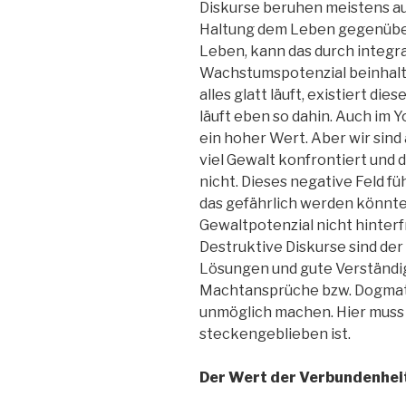
Diskurse beruhen meistens au
Haltung dem Leben gegenüber
Leben, kann das durch integ
Wachstumspotenzial beinhalt
alles glatt läuft, existiert di
läuft eben so dahin. Auch im Y
ein hoher Wert. Aber wir sind 
viel Gewalt konfrontiert und 
nicht. Dieses negative Feld fü
das gefährlich werden könnte
Gewaltpotenzial nicht hinterfr
Destruktive Diskurse sind de
Lösungen und gute Verständi
Machtansprüche bzw. Dogma
unmöglich machen. Hier muss s
steckengeblieben ist.
Der Wert der Verbundenheit