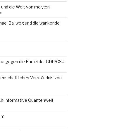
i und die Welt von morgen
25
chael Ballweg und die wankende
che gegen die Partei der CDU/CSU
senschaftliches Verständnis von
ch-informative Quantenwelt
um