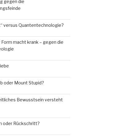
g gegen die
rungsfeinde
“ versus Quantentechnologie?
r Form macht krank – gegen die
eologie
Liebe
ub oder Mount Stupid?
tliches Bewusstsein versteht
n oder Rückschritt?