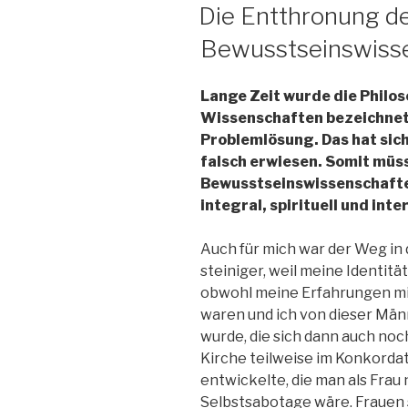
AM
Die Entthronung de
Bewusstseinswiss
Lange Zeit wurde die Philos
Wissenschaften bezeichnet 
Problemlösung. Das hat sic
falsch erwiesen. Somit müss
Bewusstseinswissenschaften
integral, spirituell und inte
Auch für mich war der Weg in
steiniger, weil meine Identitä
obwohl meine Erfahrungen mi
waren und ich von dieser Mä
wurde, die sich dann auch noc
Kirche teilweise im Konkorda
entwickelte, die man als Frau 
Selbstsabotage wäre. Frauen