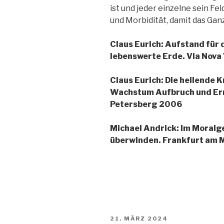
ist und jeder einzelne sein Fe
und Morbidität, damit das Gan
Claus Eurich: Aufstand für d
lebenswerte Erde. Via Nova
Claus Eurich: Die heilende 
Wachstum Aufbruch und Ern
Petersberg 2006
Michael Andrick: Im Moralg
überwinden. Frankfurt am 
VERÖFFENTLICHT
21. MÄRZ 2024