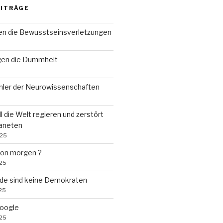
EITRÄGE
n die Bewusstseinsverletzungen
gen die Dummheit
ehler der Neurowissenschaften
ll die Welt regieren und zerstört
laneten
025
von morgen ?
025
de sind keine Demokraten
25
Google
025