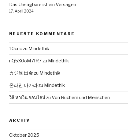
Das Unsagbare ist ein Versagen
17. April 2024
NEUESTE KOMMENTARE
10cric
zu
Mindethik
nQ5X0oM7fR7
zu
Mindethik
カジ旅 出金
zu
Mindethik
온라인 바카라
zu
Mindethik
วิธี หาเงิน ออนไลน์
zu
Von Büchern und Menschen
ARCHIV
Oktober 2025