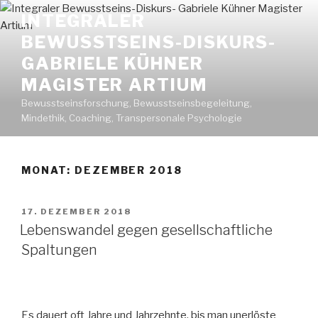
Zum
INTEGRALER
Inhalt
BEWUSSTSEINS-DISKURS-
springen
GABRIELE KÜHNER
MAGISTER ARTIUM
Bewusstseinsforschung, Bewusstseinsbegeleitung,
Mindethik, Coaching, Transpersonale Psychologie
MONAT: DEZEMBER 2018
VERÖFFENTLICHT
17. DEZEMBER 2018
AM
Lebenswandel gegen gesellschaftliche
Spaltungen
Es dauert oft Jahre und Jahrzehnte, bis man unerlöste