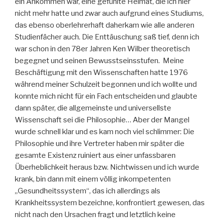
ein Ankommen war, eine gefühlte Heimat, die ich hier
nicht mehr hatte und zwar auch aufgrund eines Studiums,
das ebenso oberlehrerhaft daherkam wie alle anderen
Studienfächer auch. Die Enttäuschung saß tief, denn ich
war schon in den 78er Jahren Ken Wilber theoretisch
begegnet und seinen Bewusstseinsstufen. Meine
Beschäftigung mit den Wissenschaften hatte 1976
während meiner Schulzeit begonnen und ich wollte und
konnte mich nicht für ein Fach entscheiden und glaubte
dann später, die allgemeinste und universellste
Wissenschaft sei die Philosophie… Aber der Mangel
wurde schnell klar und es kam noch viel schlimmer: Die
Philosophie und ihre Vertreter haben mir später die
gesamte Existenz ruiniert aus einer unfassbaren
Überheblichkeit heraus bzw. Nichtwissen und ich wurde
krank, bin dann mit einem völlig inkompetenten
„Gesundheitssystem“, das ich allerdings als
Krankheitssystem bezeichne, konfrontiert gewesen, das
nicht nach den Ursachen fragt und letztlich keine