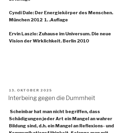
Cyndi Dale: Der Energiekörper des Menschen.
München 2012 1. .Auflage
Ervin Laszlo: Zuhause im Universum. Die neue
Vision der Wirklichkeit. Berlin 2010
VERÖFFENTLICHT
13. OKTOBER 2025
AM
Interbeing gegen die Dummheit
Scheinbar hat man nicht begriffen, dass
Schädigungen jeder Art ein Mangel an wahrer
Bildung sind, d.h. ein Mangel an Reflexions- und