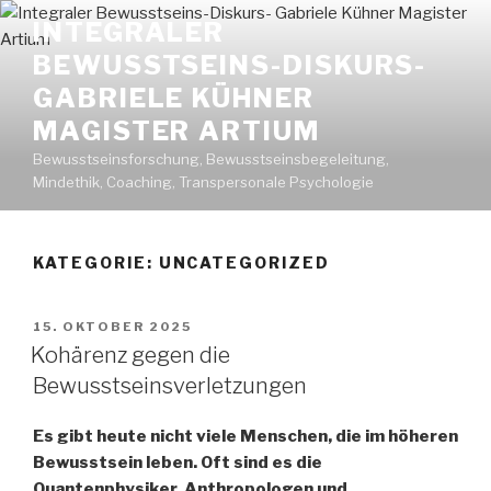
Zum
INTEGRALER
Inhalt
BEWUSSTSEINS-DISKURS-
springen
GABRIELE KÜHNER
MAGISTER ARTIUM
Bewusstseinsforschung, Bewusstseinsbegeleitung,
Mindethik, Coaching, Transpersonale Psychologie
KATEGORIE: UNCATEGORIZED
VERÖFFENTLICHT
15. OKTOBER 2025
AM
Kohärenz gegen die
Bewusstseinsverletzungen
Es gibt heute nicht viele Menschen, die im höheren
Bewusstsein leben. Oft sind es die
Quantenphysiker, Anthropologen und