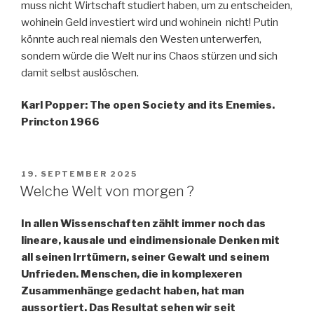
muss nicht Wirtschaft studiert haben, um zu entscheiden,
wohinein Geld investiert wird und wohinein nicht! Putin
könnte auch real niemals den Westen unterwerfen,
sondern würde die Welt nur ins Chaos stürzen und sich
damit selbst auslöschen.
Karl Popper: The open Society and its Enemies.
Princton 1966
VERÖFFENTLICHT
19. SEPTEMBER 2025
AM
Welche Welt von morgen ?
In allen Wissenschaften zählt immer noch das
lineare, kausale und eindimensionale Denken mit
all seinen Irrtümern, seiner Gewalt und seinem
Unfrieden. Menschen, die in komplexeren
Zusammenhänge gedacht haben, hat man
aussortiert. Das Resultat sehen wir seit