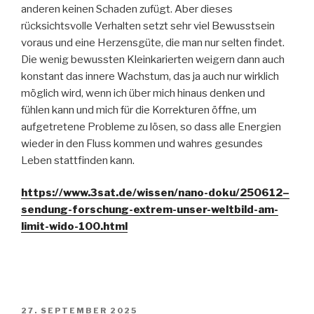
anderen keinen Schaden zufügt. Aber dieses
rücksichtsvolle Verhalten setzt sehr viel Bewusstsein
voraus und eine Herzensgüte, die man nur selten findet.
Die wenig bewussten Kleinkarierten weigern dann auch
konstant das innere Wachstum, das ja auch nur wirklich
möglich wird, wenn ich über mich hinaus denken und
fühlen kann und mich für die Korrekturen öffne, um
aufgetretene Probleme zu lösen, so dass alle Energien
wieder in den Fluss kommen und wahres gesundes
Leben stattfinden kann.
https://www.3sat.de/wissen/nano-doku/250612–
sendung-forschung-extrem-unser-weltbild-am-
limit-wido-100.html
VERÖFFENTLICHT
27. SEPTEMBER 2025