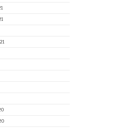
21
21
21
20
20