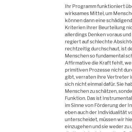
Ihr Programm funktioniert üb
wirksames Mittel, um Mensche
können dann eine schädigende
Kriterien ihrer Beurteilung ni
allerdings Denken voraus und
regiert auf schlechte Absich
rechtzeitig durchschaut, ist 
Menschen so fundamental schä
Affirmative die Kraft fehlt, w
primitiven Prozesse nicht du
gibt, verraten ihre Vertreter
sich nicht einmal dafür. Sie h
Menschen zu schätzen, sonder
Funktion. Das ist Instrumentali
im Sinne von Förderung der 
eben auch der Individualität 
unterscheidet, müssen wir hie
einzugehen und sie weder zu 