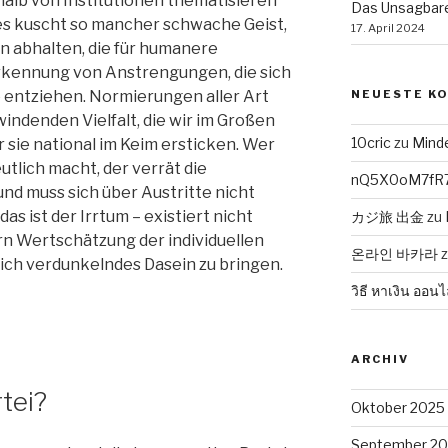
alb von Institutionen thematisieren
Das Unsagbare
es kuscht so mancher schwache Geist,
17. April 2024
en abhalten, die für humanere
rkennung von Anstrengungen, die sich
 entziehen. Normierungen aller Art
NEUESTE K
windenden Vielfalt, die wir im Großen
10cric
zu
Mind
 sie national im Keim ersticken. Wer
utlich macht, der verrät die
nQ5X0oM7fR
und muss sich über Austritte nicht
s ist der Irrtum – existiert nicht
カジ旅 出金
zu
rn Wertschätzung der individuellen
온라인 바카라
ich verdunkelndes Dasein zu bringen.
วิธี หาเงิน ออนไ
ARCHIV
tei?
Oktober 2025
September 2