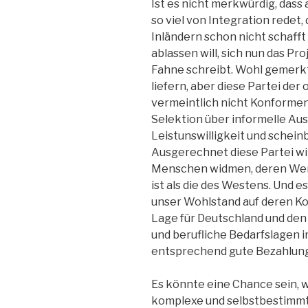
Ist es nicht merkwürdig, dass
so viel von Integration redet,
Inländern schon nicht schaff
ablassen will, sich nun das Pr
Fahne schreibt. Wohl gemerkt
liefern, aber diese Partei d
vermeintlich nicht Konformen
Selektion über informelle Au
Leistunswilligkeit und schein
Ausgerechnet diese Partei wil
Menschen widmen, deren Wert
ist als die des Westens. Und 
unser Wohlstand auf deren Ko
Lage für Deutschland und den 
und berufliche Bedarfslagen i
entsprechend gute Bezahlung
Es könnte eine Chance sein, 
komplexe und selbstbestimmt