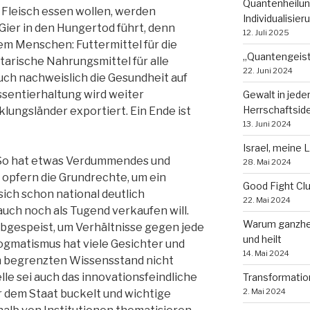
Quantenheilun
 Fleisch essen wollen, werden
Individualisie
Gier in den Hungertod führt, denn
12. Juli 2025
em Menschen: Futtermittel für die
„Quantengeist
arische Nahrungsmittel für alle
22. Juni 2024
uch nachweislich die Gesundheit auf
assentierhaltung wird weiter
Gewalt in jede
Herrschaftsid
klungsländer exportiert. Ein Ende ist
13. Juni 2024
Israel, meine 
r-So hat etwas Verdummendes und
28. Mai 2024
 opfern die Grundrechte, um ein
Good Fight Cl
sich schon national deutlich
22. Mai 2024
auch noch als Tugend verkaufen will.
Warum ganzhei
bgespeist, um Verhältnisse gegen jede
und heilt
ogmatismus hat viele Gesichter und
14. Mai 2024
em begrenzten Wissensstand nicht
lle sei auch das innovationsfeindliche
Transformatio
2. Mai 2024
 dem Staat buckelt und wichtige