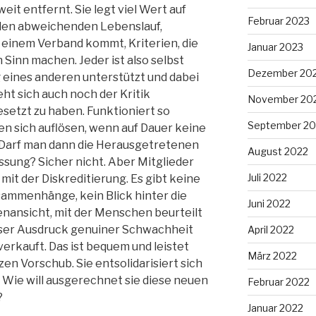
eit entfernt. Sie legt viel Wert auf
Februar 2023
eden abweichenden Lebenslauf,
s einem Verband kommt, Kriterien, die
Januar 2023
 Sinn machen. Jeder ist also selbst
Dezember 20
g eines anderen unterstützt und dabei
ht sich auch noch der Kritik
November 20
esetzt zu haben. Funktioniert so
September 20
n sich auflösen, wenn auf Dauer keine
. Darf man dann die Herausgetretenen
August 2022
sung? Sicher nicht. Aber Mitglieder
Juli 2022
mit der Diskreditierung. Es gibt keine
usammenhänge, kein Blick hinter die
Juni 2022
ßenansicht, mit der Menschen beurteilt
ieser Ausdruck genuiner Schwachheit
April 2022
verkauft. Das ist bequem und leistet
März 2022
en Vorschub. Sie entsolidarisiert sich
Wie will ausgerechnet sie diese neuen
Februar 2022
?
Januar 2022