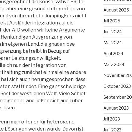
 ausgerechnet die konservative Partei
 die aber eine gesunde Integration von
August 2025
t und von ihrem Lohndumpingkurs nicht
Juli 2025
ojekt Ausländerintegration auf die
, der AfD wollen wir keine Argumente
Juni 2024
er offenkundigen Ausgrenzung von
Mai 2024
 im eigenen Land, die gnadenlose
sgrenzung betreibt in Bezug auf
April 2024
barer Leistungsunwilligkeit.
März 2024
l sich nun der Integration von
haltung zunächst einmal eine andere
November 20
es hat sich auch herumgesprochen, dass
Oktober 2023
sten stattfindet. Eine ganz schwierige
Rest der westlichen Welt. Viele Schief-
September 20
m eigenen Land ließen sich auch über
 lösen.
August 2023
Juli 2023
wenn man offener für heterogene,
e Lösungen werden würde. Davon ist
Juni 2023