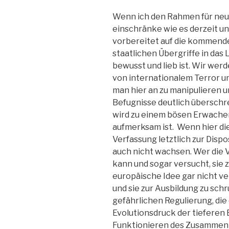
Wenn ich den Rahmen für neue
einschränke wie es derzeit un
vorbereitet auf die kommende 
staatlichen Übergriffe in das
bewusst und lieb ist. Wir wer
von internationalem Terror u
man hier an zu manipulieren u
Befugnisse deutlich überschr
wird zu einem bösen Erwachen
aufmerksam ist. Wenn hier di
Verfassung letztlich zur Dispo
auch nicht wachsen. Wer die V
kann und sogar versucht, sie 
europäische Idee gar nicht ve
und sie zur Ausbildung zu sch
gefährlichen Regulierung, di
Evolutionsdruck der tieferen E
Funktionieren des Zusammenle