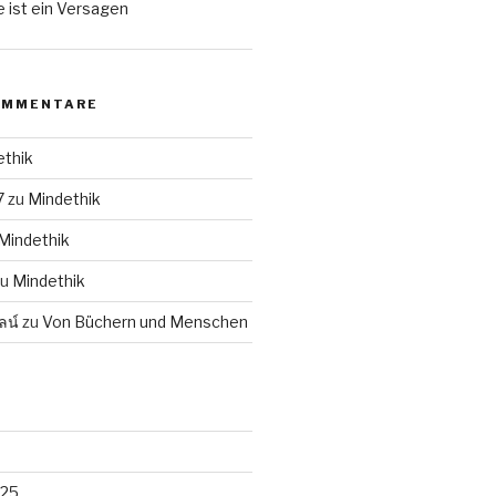
 ist ein Versagen
OMMENTARE
ethik
7
zu
Mindethik
Mindethik
zu
Mindethik
ลน์
zu
Von Büchern und Menschen
025