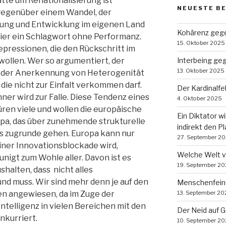
te um Renationalisierung ist
NEUESTE B
 gegenüber einem Wandel, der
tung und Entwicklung im eigenen Land
Kohärenz gege
hier ein Schlagwort ohne Performanz.
15. Oktober 2025
pressionen, die den Rückschritt im
ollen. Wer so argumentiert, der
Interbeing ge
13. Oktober 2025
ee der Anerkennung von Heterogenität
, die nicht zur Einfalt verkommen darf.
Der Kardinalf
er wird zur Falle. Diese Tendenz eines
4. Oktober 2025
üren viele und wollen die europäische
Ein Diktator wi
opa, das über zunehmende strukturelle
indirekt den P
ss zugrunde gehen. Europa kann nur
27. September 2
iner Innovationsblockade wird,
Welche Welt 
nigt zum Wohle aller. Davon ist es
19. September 2
shalten, dass nicht alles
nd muss. Wir sind mehr denn je auf den
Menschenfein
n angewiesen, da im Zuge der
13. September 20
 Intelligenz in vielen Bereichen mit den
Der Neid auf 
kurriert.
10. September 2