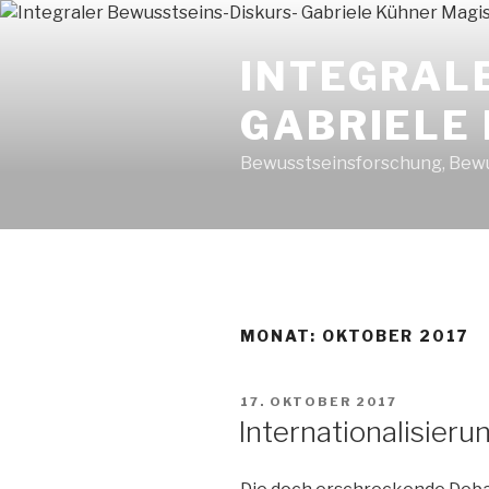
Zum
Inhalt
INTEGRAL
springen
GABRIELE
Bewusstseinsforschung, Bewu
MONAT: OKTOBER 2017
VERÖFFENTLICHT
17. OKTOBER 2017
AM
Internationalisieru