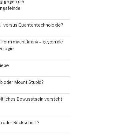
g gegen die
rungsfeinde
“ versus Quantentechnologie?
r Form macht krank – gegen die
eologie
Liebe
ub oder Mount Stupid?
tliches Bewusstsein versteht
n oder Rückschritt?