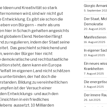
Giorgio Arman
 Ideen und Kreativität so stark
5. September 20
ternommen wird, sind wir nicht gut
Der Staat, Mi
Entwicklung. Es gibt sie schon die
Demokratie
 Leben von Bürgern – mehr als uns
20. August 2025
den hier in Schach gehalten angesichts
nd globalem Elend. Nebenbei fängt
Manifestieren
nd zu regulieren, indem der Staat seine
16. August 2025
eitet. Das geschieht schleichend und
In eigener Sa
, wenn der Bürger hier nicht
13. August 2025
e demokratische und rechtsstaatliche
Ein neues wis
sition steht, dann kann ein Europa
Krankheiten
ielfalt im eigenen Land nicht schätzen
7. August 2025
zu unterbinden, der hat doch die
Die energetis
rstanden. Bildung zu vereinheitlichen
3. August 2025
rumpfen ist der Versuch einer
e den Entwicklungs- und auch den
Der innere Ra
insichten in ein friedliches
26. Juli 2025
bens aussetzt. 10 Milliarden