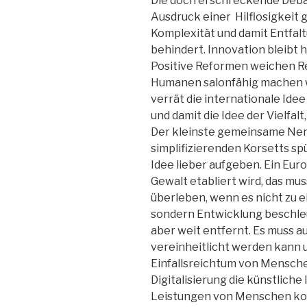
Die doch erschreckende Debat
Ausdruck einer Hilflosigkeit
Komplexität und damit Entfal
behindert. Innovation bleibt 
Positive Reformen weichen Re
Humanen salonfähig machen w
verrät die internationale Id
und damit die Idee der Vielfalt
Der kleinste gemeinsame Nenn
simplifizierenden Korsetts sp
Idee lieber aufgeben. Ein Eur
Gewalt etabliert wird, das mu
überleben, wenn es nicht zu e
sondern Entwicklung beschleu
aber weit entfernt. Es muss au
vereinheitlicht werden kann u
Einfallsreichtum von Mensche
Digitalisierung die künstliche
Leistungen von Menschen kon