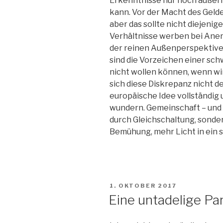
Erkenntnisse nur noch außerh
kann. Vor der Macht des Geld
aber das sollte nicht diejenig
Verhältnisse werben bei Ane
der reinen Außenperspektive
sind die Vorzeichen einer sch
nicht wollen können, wenn wir
sich diese Diskrepanz nicht de
europäische Idee vollständig 
wundern. Gemeinschaft – und da
durch Gleichschaltung, sonde
Bemühung, mehr Licht in ein s
VERÖFFENTLICHT
1. OKTOBER 2017
AM
Eine untadelige Par