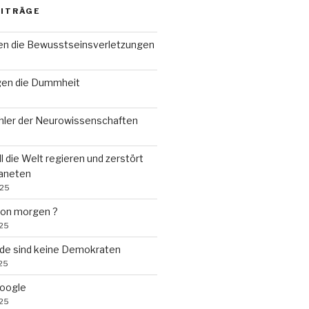
EITRÄGE
n die Bewusstseinsverletzungen
gen die Dummheit
ehler der Neurowissenschaften
ll die Welt regieren und zerstört
laneten
025
von morgen ?
025
de sind keine Demokraten
25
Google
025