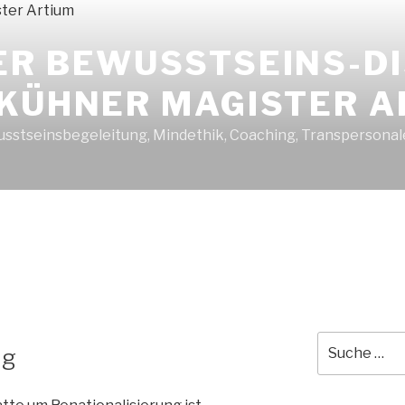
ER BEWUSSTSEINS-D
 KÜHNER MAGISTER A
sstseinsbegeleitung, Mindethik, Coaching, Transpersonal
Suche
ng
nach: