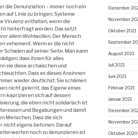
er die Denunziation – immer noch ein
Dezember 20
n auf Linie zu bringen. Systeme
November 20
 Virulenz entfalten, wenn die
cht hinterfragt werden. Das setzt
Oktober 2021
 vor allem Wohlwollen. Der Mensch
September 20
ten vehement. Wenn er die nicht
der Schaden auf seiner Seite. Man kann
August 2021
digen, dass ihnen für alles
Juli 2021
enn sie diese archaischen und
rchleuchten. Dass es dieses Ansinnen
Juni 2021
 immer wieder deutlichst. Sie schämen
Februar 2021
aben nicht gelernt, das Eigene eines
n kaprizieren sich auf dessen
Januar 2021
sierung, die eben nicht solidarisch ist
Interessen und Begabungen und damit
Dezember 20
von Menschen. Dass die sich
November 20
r nicht eigens betonen. Darauf
unterwerfen noch zu denunzieren ist
Oktober 2020