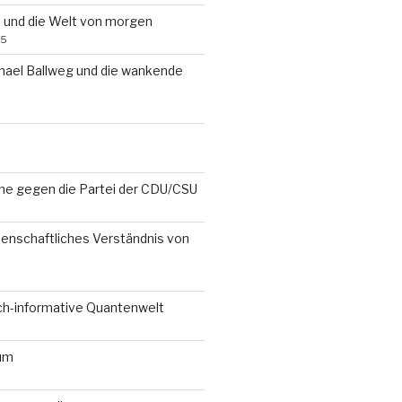
i und die Welt von morgen
25
chael Ballweg und die wankende
che gegen die Partei der CDU/CSU
senschaftliches Verständnis von
ch-informative Quantenwelt
um