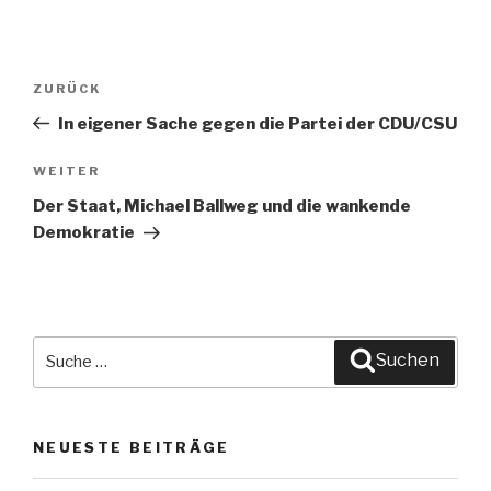
Beitragsnavigation
ZURÜCK
Vorheriger
Beitrag
In eigener Sache gegen die Partei der CDU/CSU
WEITER
Nächster
Beitrag
Der Staat, Michael Ballweg und die wankende
Demokratie
Suche
Suchen
nach:
NEUESTE BEITRÄGE