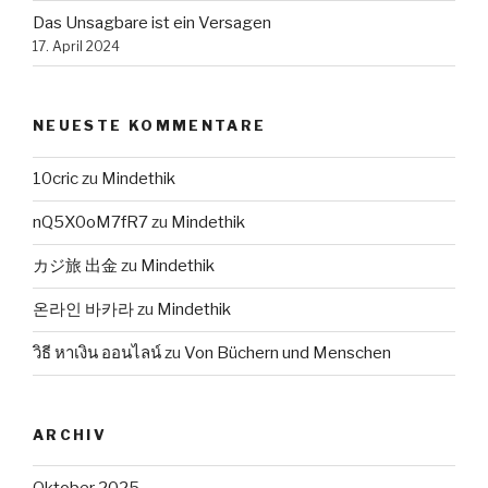
Das Unsagbare ist ein Versagen
17. April 2024
NEUESTE KOMMENTARE
10cric
zu
Mindethik
nQ5X0oM7fR7
zu
Mindethik
カジ旅 出金
zu
Mindethik
온라인 바카라
zu
Mindethik
วิธี หาเงิน ออนไลน์
zu
Von Büchern und Menschen
ARCHIV
Oktober 2025