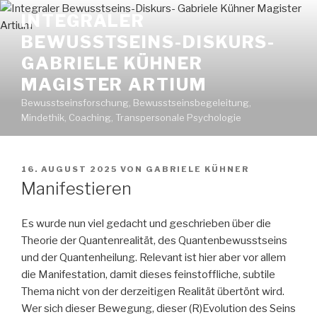
Zum
INTEGRALER
Inhalt
BEWUSSTSEINS-DISKURS-
springen
GABRIELE KÜHNER
MAGISTER ARTIUM
Bewusstseinsforschung, Bewusstseinsbegeleitung,
Mindethik, Coaching, Transpersonale Psychologie
VERÖFFENTLICHT
16. AUGUST 2025
VON
GABRIELE KÜHNER
AM
Manifestieren
Es wurde nun viel gedacht und geschrieben über die
Theorie der Quantenrealität, des Quantenbewusstseins
und der Quantenheilung. Relevant ist hier aber vor allem
die Manifestation, damit dieses feinstoffliche, subtile
Thema nicht von der derzeitigen Realität übertönt wird.
Wer sich dieser Bewegung, dieser (R)Evolution des Seins