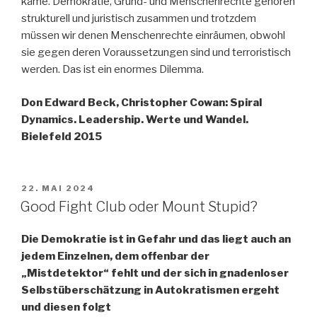
käme. Demokratie, Grund- und Menschenrechte gehören
strukturell und juristisch zusammen und trotzdem
müssen wir denen Menschenrechte einräumen, obwohl
sie gegen deren Voraussetzungen sind und terroristisch
werden. Das ist ein enormes Dilemma.
Don Edward Beck, Christopher Cowan: Spiral
Dynamics. Leadership. Werte und Wandel.
Bielefeld 2015
VERÖFFENTLICHT
22. MAI 2024
AM
Good Fight Club oder Mount Stupid?
Die Demokratie ist in Gefahr und das liegt auch an
jedem Einzelnen, dem offenbar der
„Mistdetektor“ fehlt und der sich in gnadenloser
Selbstüberschätzung in Autokratismen ergeht
und diesen folgt