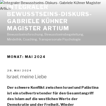
Zum
INTEGRALER
Inhalt
BEWUSSTSEINS-DISKURS-
springen
GABRIELE KÜHNER
MAGISTER ARTIUM
Bewusstseinsforschung, Bewusstseinsbegeleitung,
Mindethik, Coaching, Transpersonale Psychologie
MONAT: MAI 2024
VERÖFFENTLICHT
28. MAI 2024
AM
Israel, meine Liebe
Der schwere Konflikt zwischen Israel und Palästina
ist ein stellvertretender für den Gesamtangriff
des Islam auf die westlichen Werte der
Demokratie und der Freiheit. Wieder