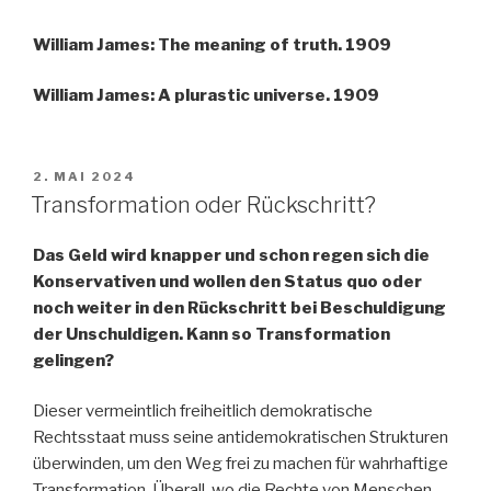
William James: The meaning of truth. 1909
William James: A plurastic universe. 1909
VERÖFFENTLICHT
2. MAI 2024
AM
Transformation oder Rückschritt?
Das Geld wird knapper und schon regen sich die
Konservativen und wollen den Status quo oder
noch weiter in den Rückschritt bei Beschuldigung
der Unschuldigen. Kann so Transformation
gelingen?
Dieser vermeintlich freiheitlich demokratische
Rechtsstaat muss seine antidemokratischen Strukturen
überwinden, um den Weg frei zu machen für wahrhaftige
Transformation. Überall, wo die Rechte von Menschen