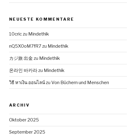
NEUESTE KOMMENTARE
10cric
zu
Mindethik
nQ5X0oM7fR7
zu
Mindethik
カジ旅 出金
zu
Mindethik
온라인 바카라
zu
Mindethik
วิธี หาเงิน ออนไลน์
zu
Von Büchern und Menschen
ARCHIV
Oktober 2025
September 2025