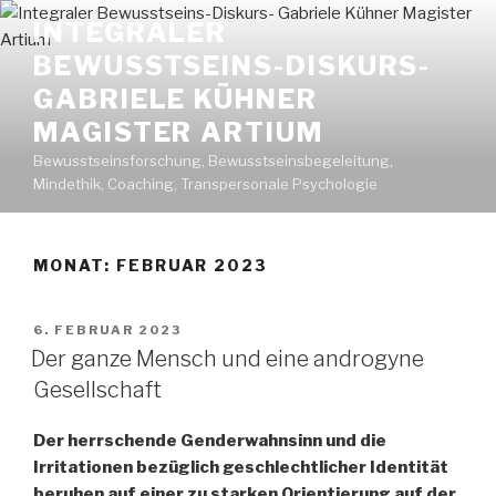
Zum
INTEGRALER
Inhalt
BEWUSSTSEINS-DISKURS-
springen
GABRIELE KÜHNER
MAGISTER ARTIUM
Bewusstseinsforschung, Bewusstseinsbegeleitung,
Mindethik, Coaching, Transpersonale Psychologie
MONAT: FEBRUAR 2023
VERÖFFENTLICHT
6. FEBRUAR 2023
AM
Der ganze Mensch und eine androgyne
Gesellschaft
Der herrschende Genderwahnsinn und die
Irritationen bezüglich geschlechtlicher Identität
beruhen auf einer zu starken Orientierung auf der