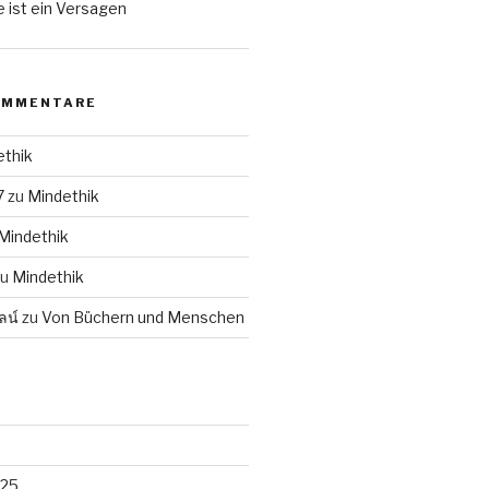
 ist ein Versagen
OMMENTARE
ethik
7
zu
Mindethik
Mindethik
zu
Mindethik
ลน์
zu
Von Büchern und Menschen
025