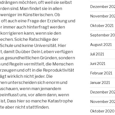
drängen möchten, oft weil sie selbst
Dezember 20
en sind. Man findet sie in allen
weniger im Künstlerischen. Ob
November 20
t oft auch eine Frage der Erziehung und
Oktober 2021
er immer auch hinterfragt werden
e korrigieren kann, wenn sie den
September 20
echen. Solche Ratschläge der
August 2021
Schule und keine Universität. Hier
st, damit Du über Dein Leben verfügen
Juli 2021
us gesundheitlichen Gründen, sondern
Juni 2021
n und Regeln vermittelt, die Menschen
zeugen und oft in die Reproduktivität
Februar 2021
gt wirklich nicht jeder. Die
hen unterscheiden sich enorm und
Januar 2021
nzuschauen, wenn man jemandem
Dezember 20
influsst uns, vor allem dann, wenn
 ist, Dass hier so manche Katastrophe
November 20
lte aber nicht stattfinden.
Oktober 2020