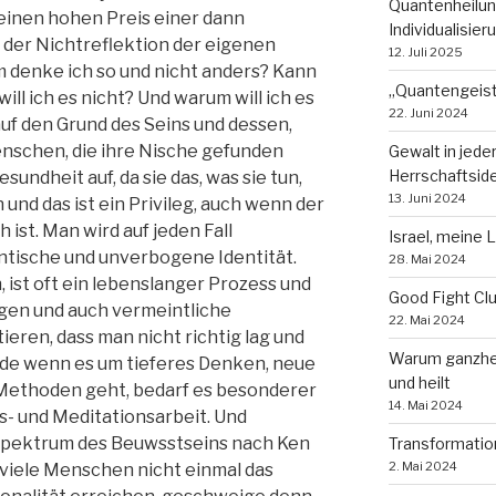
Quantenheilun
einen hohen Preis einer dann
Individualisie
der Nichtreflektion der eigenen
12. Juli 2025
 denke ich so und nicht anders? Kann
„Quantengeist
ill ich es nicht? Und warum will ich es
22. Juni 2024
uf den Grund des Seins und dessen,
enschen, die ihre Nische gefunden
Gewalt in jede
Herrschaftsid
undheit auf, da sie das, was sie tun,
13. Juni 2024
und das ist ein Privileg, auch wenn der
h ist. Man wird auf jeden Fall
Israel, meine 
ntische und unverbogene Identität.
28. Mai 2024
 ist oft ein lebenslanger Prozess und
Good Fight Cl
gen und auch vermeintliche
22. Mai 2024
ieren, dass man nicht richtig lag und
Warum ganzhei
ade wenn es um tieferes Denken, neue
und heilt
 Methoden geht, bedarf es besonderer
14. Mai 2024
s- und Meditationsarbeit. Und
 Spektrum des Beuwsstseins nach Ken
Transformatio
2. Mai 2024
 viele Menschen nicht einmal das