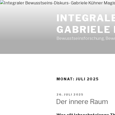
Zum
Inhalt
INTEGRAL
springen
GABRIELE
Bewusstseinsforschung, Bewu
MONAT: JULI 2025
VERÖFFENTLICHT
26. JULI 2025
AM
Der innere Raum