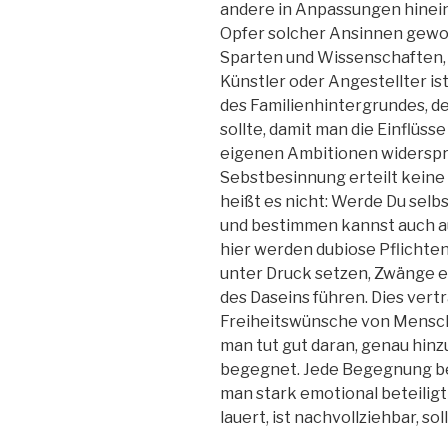
andere in Anpassungen hinein
Opfer solcher Ansinnen geword
Sparten und Wissenschaften, 
Künstler oder Angestellter is
des Familienhintergrundes, d
sollte, damit man die Einflüss
eigenen Ambitionen widerspr
Sebstbesinnung erteilt keine 
heißt es nicht: Werde Du selb
und bestimmen kannst auch a
hier werden dubiose Pflichte
unter Druck setzen, Zwänge er
des Daseins führen. Dies verträ
Freiheitswünsche von Mensc
man tut gut daran, genau hi
begegnet. Jede Begegnung bee
man stark emotional beteiligt
lauert, ist nachvollziehbar, sol