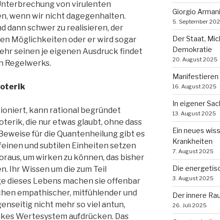
 Unterbrechung von virulenten
Giorgio Arman
en, wenn wir nicht dagegenhalten.
5. September 20
nd dann schwer zu realisieren, der
Der Staat, Mi
nen Möglichkeiten oder er wird sogar
Demokratie
mehr seinen je eigenen Ausdruck findet
20. August 2025
en Regelwerks.
Manifestieren
soterik
16. August 2025
In eigener Sa
ioniert, kann rational begründet
13. August 2025
oterik, die nur etwas glaubt, ohne dass
Ein neues wis
eweise für die Quantenheilung gibt es
Krankheiten
feinen und subtilen Einheiten setzen
7. August 2025
oraus, um wirken zu können, das bisher
Die energetis
. Ihr Wissen um die zum Teil
3. August 2025
dieses Lebens machen sie offenbar
chen empathischer, mitfühlender und
Der innere Ra
enseitig nicht mehr so viel antun,
26. Juli 2025
ankes Wertesystem aufdrücken. Das