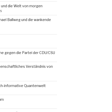
i und die Welt von morgen
25
chael Ballweg und die wankende
che gegen die Partei der CDU/CSU
senschaftliches Verständnis von
ch-informative Quantenwelt
um