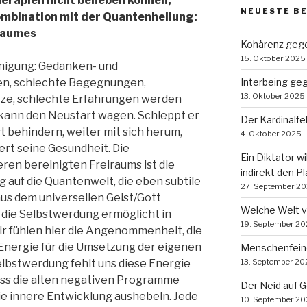
erapien nicht beheben können,
NEUESTE B
ombination mit der Quantenheilung:
 Raumes
Kohärenz gege
15. Oktober 2025
inigung: Gedanken- und
gen, schlechte Begegnungen,
Interbeing ge
13. Oktober 2025
ze, schlechte Erfahrungen werden
 kann den Neustart wagen. Schleppt er
Der Kardinalf
t behindern, weiter mit sich herum,
4. Oktober 2025
iert seine Gesundheit. Die
Ein Diktator wi
ren bereinigten Freiraums ist die
indirekt den P
 auf die Quantenwelt, die eben subtile
27. September 2
us dem universellen Geist/Gott
Welche Welt 
 die Selbstwerdung ermöglicht in
19. September 2
Wir fühlen hier die Angenommenheit, die
 Energie für die Umsetzung der eigenen
Menschenfein
elbstwerdung fehlt uns diese Energie
13. September 20
dass die alten negativen Programme
Der Neid auf 
e innere Entwicklung aushebeln. Jede
10. September 2