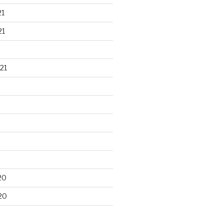
21
21
21
20
20