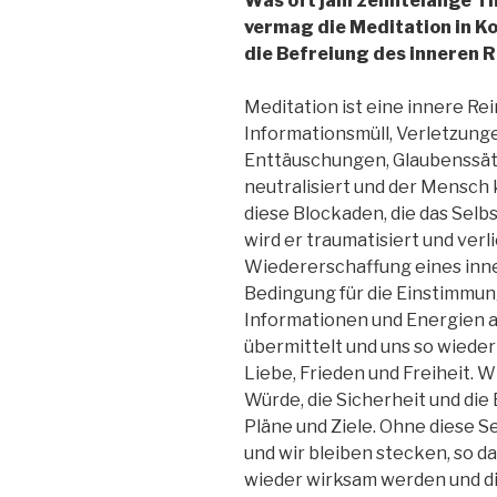
Was oft jahrzehntelange Th
vermag die Meditation in K
die Befreiung des inneren
Meditation ist eine innere Re
Informationsmüll, Verletzun
Enttäuschungen, Glaubenssät
neutralisiert und der Mensch
diese Blockaden, die das Selbs
wird er traumatisiert und verl
Wiedererschaffung eines inne
Bedingung für die Einstimmung
Informationen und Energien a
übermittelt und uns so wieder
Liebe, Frieden und Freiheit. 
Würde, die Sicherheit und die
Pläne und Ziele. Ohne diese S
und wir bleiben stecken, so 
wieder wirksam werden und di