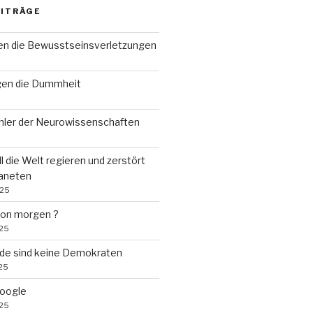
EITRÄGE
n die Bewusstseinsverletzungen
gen die Dummheit
ehler der Neurowissenschaften
ll die Welt regieren und zerstört
laneten
025
von morgen ?
025
de sind keine Demokraten
25
Google
025