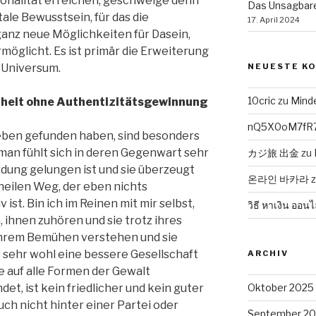
onalität erreichen, geschweige denn
Das Unsagbare
ale Bewusstsein, für das die
17. April 2024
 ganz neue Möglichkeiten für Dasein,
öglicht. Es ist primär die Erweiterung
 Universum.
NEUESTE K
10cric
zu
Mind
dheit ohne Authentizitätsgewinnung
nQ5X0oM7fR
Leben gefunden haben, sind besonders
an fühlt sich in deren Gegenwart sehr
カジ旅 出金
zu
rdung gelungen ist und sie überzeugt
온라인 바카라
heilen Weg, der eben nichts
 ist. Bin ich im Reinen mit mir selbst,
วิธี หาเงิน ออนไ
 ihnen zuhören und sie trotz ihres
ihrem Bemühen verstehen und sie
 sehr wohl eine bessere Gesellschaft
ARCHIV
e auf alle Formen der Gewalt
et, ist kein friedlicher und kein guter
Oktober 2025
ch nicht hinter einer Partei oder
September 2