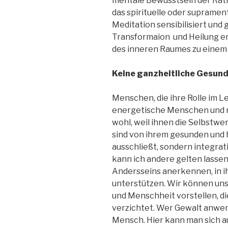
mentale Bewusstsein der Rati
das spirituelle oder suprament
Meditation sensibilisiert und
Transformaion und Heilung erm
des inneren Raumes zu einem
Keine ganzheitliche Gesun
Menschen, die ihre Rolle im 
energetische Menschen und m
wohl, weil ihnen die Selbstwe
sind von ihrem gesunden und 
ausschließt, sondern integrativ
kann ich andere gelten lassen,
Andersseins anerkennen, in 
unterstützen. Wir können uns
und Menschheit vorstellen, di
verzichtet. Wer Gewalt anwend
Mensch. Hier kann man sich au