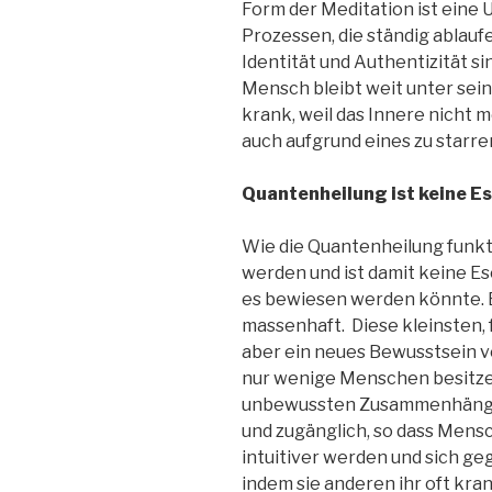
Form der Meditation ist eine
Prozessen, die ständig ablauf
Identität und Authentizität si
Mensch bleibt weit unter sei
krank, weil das Innere nicht 
auch aufgrund eines zu starr
Quantenheilung ist keine E
Wie die Quantenheilung funkt
werden und ist damit keine Es
es bewiesen werden könnte. B
massenhaft. Diese kleinsten, 
aber ein neues Bewusstsein v
nur wenige Menschen besitzen
unbewussten Zusammenhänge 
und zugänglich, so dass Mens
intuitiver werden und sich geg
indem sie anderen ihr oft kr