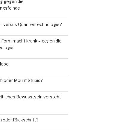
g gegen die
rungsfeinde
“ versus Quantentechnologie?
r Form macht krank – gegen die
eologie
Liebe
ub oder Mount Stupid?
tliches Bewusstsein versteht
n oder Rückschritt?